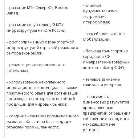
– влияние
– развитие МТК Север-Юг, Восток-
фундаментализма,
Запад;
экстремизма
и терроризма;
– развитие сопутствующей МТК
инфраструктуры на Юге России;
– воздействие законов
глобализации;
– рост сопряженных с транспортной
инфраструктурой отраслей реального
– блокада транспортных
сектора экономики;
коридоров РФ
и направление товарных
– реализация инвестиционного
потоков в обход ЮФО;
потенциала;
– теневое движение
– использование накопленного
капитала и ресурсов;
инновационного потенциала, а также
практического опыта для организации
– зависимость
производства конкурентоспособной
финансовых результатов
продукции для мировых рынков;
промышленных
предприятий от решения
– создание кластеров промышленного
собственников холдинга,
развития области на базе ведущих
находящихся вне
отраслей промышленности;
региона;