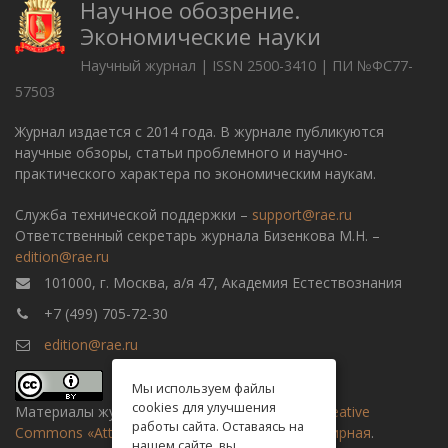
Научное обозрение.
Экономические науки
Научный журнал | ISSN 2500-3410 | ПИ №ФС77-
57503
Журнал издается с 2014 года. В журнале публикуются
научные обзоры, статьи проблемного и научно-
практического характера по экономическим наукам.
Служба технической поддержки –
support@rae.ru
Ответственный секретарь журнала Бизенкова М.Н. –
edition@rae.ru
101000, г. Москва, а/я 47, Академия Естествознания
+7 (499) 705-72-30
edition@rae.ru
Мы используем файлы
cookies для улучшения
Материалы журнала доступны по
лицензии Creative
работы сайта. Оставаясь на
Commons «Attribution» («Атрибуция») 4.0 Всемирная
.
нашем сайте, вы