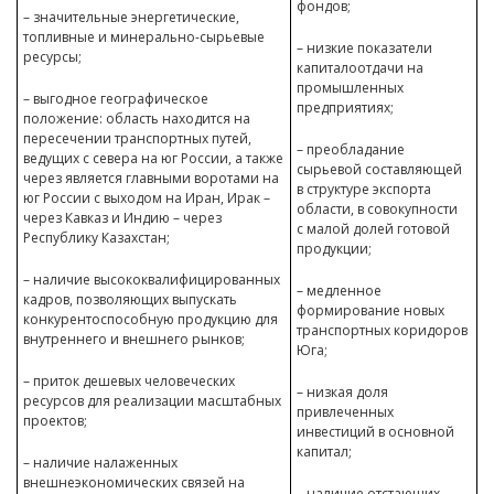
фондов;
– значительные энергетические,
топливные и минерально-сырьевые
– низкие показатели
ресурсы;
капиталоотдачи на
промышленных
– выгодное географическое
предприятиях;
положение: область находится на
пересечении транспортных путей,
– преобладание
ведущих с севера на юг России, а также
сырьевой составляющей
через является главными воротами на
в структуре экспорта
юг России с выходом на Иран, Ирак –
области, в совокупности
через Кавказ и Индию – через
с малой долей готовой
Республику Казахстан;
продукции;
– наличие высококвалифицированных
– медленное
кадров, позволяющих выпускать
формирование новых
конкурентоспособную продукцию для
транспортных коридоров
внутреннего и внешнего рынков;
Юга;
– приток дешевых человеческих
– низкая доля
ресурсов для реализации масштабных
привлеченных
проектов;
инвестиций в основной
капитал;
– наличие налаженных
внешнеэкономических связей на
– наличие отстающих