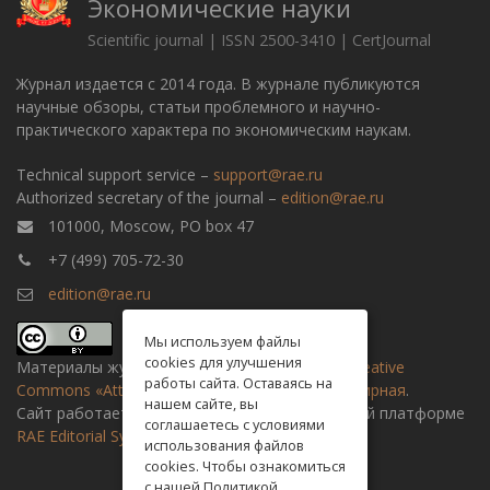
Экономические науки
Scientific journal | ISSN 2500-3410 | CertJournal
Журнал издается с 2014 года. В журнале публикуются
научные обзоры, статьи проблемного и научно-
практического характера по экономическим наукам.
Technical support service –
support@rae.ru
Authorized secretary of the journal –
edition@rae.ru
101000, Moscow, PO box 47
+7 (499) 705-72-30
edition@rae.ru
Мы используем файлы
cookies для улучшения
Материалы журнала доступны по
лицензии Creative
работы сайта. Оставаясь на
Commons «Attribution» («Атрибуция») 4.0 Всемирная
.
нашем сайте, вы
Сайт работает на универсальной издательской платформе
соглашаетесь с условиями
RAE Editorial System
использования файлов
cookies. Чтобы ознакомиться
с нашей Политикой