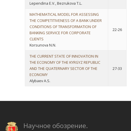
Lependina E.V., Bezrukova T.L.
MATHEMATICAL MODEL FOR ASSESSING
THE COMPETITIVENESS OF A BANK UNDER
CONDITIONS OF TRANSFORMATION OF
22-26
BANKING SERVICE FOR CORPORATE
CLIENTS
Korsunova N.N.
THE CURRENT STATE OF INNOVATION IN
THE ECONOMY OF THE KYRGYZ REPUBLIC
AND THE QUATERNARY SECTOR OF THE
27-33
ECONOMY
Alybaev A.S.
Научное обозрение.