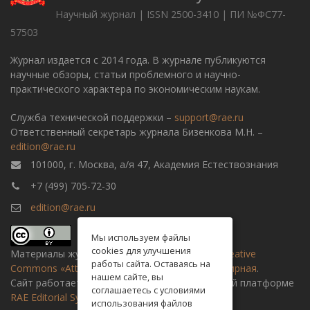
Научный журнал | ISSN 2500-3410 | ПИ №ФС77-
57503
Журнал издается с 2014 года. В журнале публикуются
научные обзоры, статьи проблемного и научно-
практического характера по экономическим наукам.
Служба технической поддержки –
support@rae.ru
Ответственный секретарь журнала Бизенкова М.Н. –
edition@rae.ru
101000, г. Москва, а/я 47, Академия Естествознания
+7 (499) 705-72-30
edition@rae.ru
Мы используем файлы
cookies для улучшения
Материалы журнала доступны по
лицензии Creative
работы сайта. Оставаясь на
Commons «Attribution» («Атрибуция») 4.0 Всемирная
.
нашем сайте, вы
Сайт работает на универсальной издательской платформе
соглашаетесь с условиями
RAE Editorial System
использования файлов