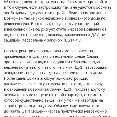
объекта долевого строительства. Это может произойти
в том случае, если застройщику так и не удастся оформить
необходимые документы и стройка будет «заморожена».
Возможен также снос незаконно возведенного дома по
решению суда. Во-вторых, покупатель, участвующий
в вексельной схеме, рискует стать жертвой мошенников,
ведь он, в отличие от дольщика, заключившего ДДУ, не
защищен Федеральным законом № 214-ФЗ.
Рассмотрим три основных схемы мошенничества,
применяемых в сделках по вексельной схеме. Самая
простая из них выглядит следующим образом: продав
векселя покупателю и заключив с ним ПДКП, застройщик
вкладывает полученные деньги в строительство дома.
После сдачи дома в эксплуатацию застройщик
расплачивается с покупателем по векселю, а квартиру,
в отношении которой заключен ПДКП, продает другому
покупателю уже по цене готовой квартиры, стоимость
которой существенно выше, чем у той же квартиры на
этапе строительства дома. Обманутому покупателю
доказать факт мошенничества практически невозможно,
ведь по факту он является лишь кредитором застройщика,