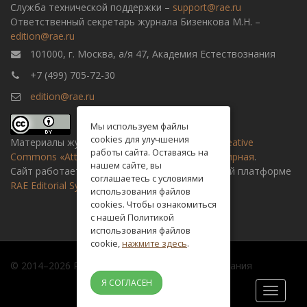
Служба технической поддержки –
support@rae.ru
Ответственный секретарь журнала Бизенкова М.Н. –
edition@rae.ru
101000, г. Москва, а/я 47, Академия Естествознания
+7 (499) 705-72-30
edition@rae.ru
Мы используем файлы
cookies для улучшения
Материалы журнала доступны по
лицензии Creative
работы сайта. Оставаясь на
Commons «Attribution» («Атрибуция») 4.0 Всемирная
.
нашем сайте, вы
Сайт работает на универсальной издательской платформе
соглашаетесь с условиями
RAE Editorial System
использования файлов
cookies. Чтобы ознакомиться
с нашей Политикой
использования файлов
cookie,
нажмите здесь
.
© 2014–2026 Российская академия естествознания
Я СОГЛАСЕН
Toggle
navigati