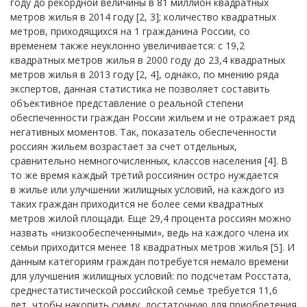
году до рекордной величины в 81 миллион квадратных
метров жилья в 2014 году [2, 3]; количество квадратных
метров, приходящихся на 1 гражданина России, со
временем также неуклонно увеличивается: с 19,2
квадратных метров жилья в 2000 году до 23,4 квадратных
метров жилья в 2013 году [2, 4], однако, по мнению ряда
экспертов, данная статистика не позволяет составить
объективное представление о реальной степени
обеспеченности граждан России жильем и не отражает ряд
негативных моментов. Так, показатель обеспеченности
россиян жильем возрастает за счет отдельных,
сравнительно немногочисленных, классов населения [4]. В
то же время каждый третий россиянин остро нуждается
в жилье или улучшении жилищных условий, на каждого из
таких граждан приходится не более семи квадратных
метров жилой площади. Еще 29,4 процента россиян можно
назвать «низкообеспеченными», ведь на каждого члена их
семьи приходится менее 18 квадратных метров жилья [5]. И
данным категориям граждан потребуется немало времени
для улучшения жилищных условий: по подсчетам Росстата,
среднестатистической российской семье требуется 11,6
лет, чтобы накопить сумму, достаточную для приобретения