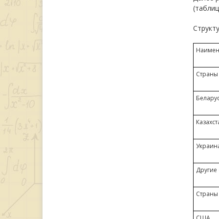
(таблиц
Структу
Наимен
Страны
Белару
Казахст
Украин
Другие
Страны
США