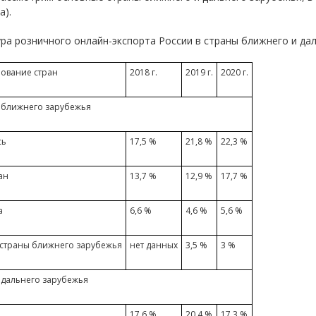
а).
ра розничного онлайн-экспорта России в страны ближнего и даль
ование стран
2018 г.
2019 г.
2020 г.
 ближнего зарубежья
сь
17,5 %
21,8 %
22,3 %
ан
13,7 %
12,9 %
17,7 %
а
6,6 %
4,6 %
5,6 %
 страны ближнего зарубежья
нет данных
3,5 %
3 %
 дальнего зарубежья
17,6 %
20,4 %
17,3 %