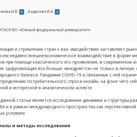
нкова И.В.
,
Бадисова В.А.
1
1
ГАОУ ВО «Южный федеральный университет»
зация и стремление стран к вза- имодействию заставляют рын
всем недавно внешнеэкономическое взаимодействие в форме м
ом при помощи классического его проявления, в современном 
я. Цифровизация все больше «внедряется» не только в личную 
родного бизнеса. Пандемия COVID-19 и связанные с ней ограни
пределению потребительского спроса онлайн, на фоне чего се
ной и интересной в аналитическом аспекте.
ю
данной статьи является исследование динамики и структуры ра
е и в рамках международного пространства как перспективной
х условиях.
иалы и методы исследования