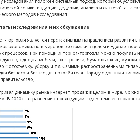
ву исследования положен системный подход, который обуслови
тической логики, индукции, дедукции, анализа и синтеза), а та
ческого методов исследования.
таты исследования и их обсуждение
ет-торговля является перспективным направлением развития в
кой экономики, но и мировой экономики в целом и удовлетвор
ых процессов. При помощи интернет-торговли можно покупать и
одуктов, одежды, мебели, электроники, бумажных книг, музыки, к
р фотосъемку, уборку и т.д. Самыми распространенными типами 
для бизнеса и бизнес для потребителя. Наряду с данными типами
– правительство).
ривая динамику рынка интернет-продаж в целом в мире, можно 
м. В 2020 г. в сравнении с предыдущим годом темп его прироста с