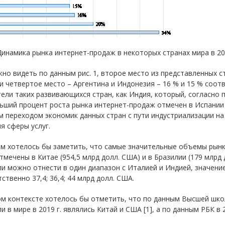
 Динамика рынка интернет-продаж в некоторых странах мира в 2020
но видеть по данным рис. 1, второе место из представленных ст
и четвертое место – Аргентина и Индонезия – 16 % и 15 % соот
ели таких развивающихся стран, как Индия, который, согласно 
ьший процент роста рынка интернет-продаж отмечен в Испании 
 переходом экономик данных стран с пути индустриализации на
я сферы услуг.
м хотелось бы заметить, что самые значительные объемы рынка
тмечены в Китае (954,5 млрд долл. США) и в Бразилии (179 млрд
и можно отнести в один диапазон с Италией и Индией, значение
ственно 37,4; 36,4; 44 млрд долл. США.
ом контексте хотелось бы отметить, что по данным Высшей шк
и в мире в 2019 г. являлись Китай и США [1], а по данным РБК в 