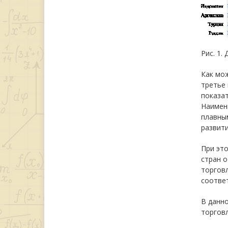
Рис. 1.
Как мож
третье 
показат
Наимен
плавным
развити
При это
стран о
торговл
соответ
В данн
торговл