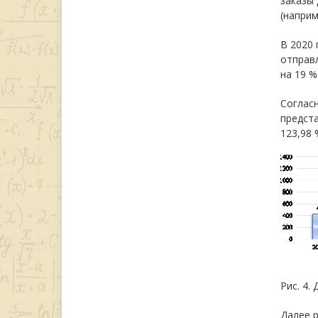
заказы 
(наприм
В 2020 
отправл
на 19 %
Согласн
предста
123,98 
Рис. 4.
Далее 