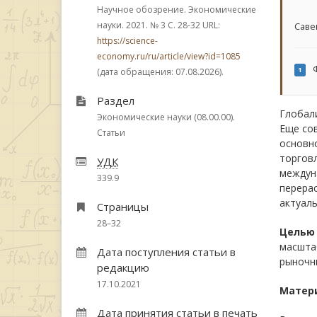
Научное обозрение. Экономические
науки. 2021.
№ 3
С. 28-32
URL:
Саве
https://science-
economy.ru/ru/article/view?id=1085
Ф
1
(дата обращения: 07.08.2026).
Раздел
Глобали
Экономические науки (08.00.00).
Еще со
Статьи
основн
торговл
УДК
междуна
339.9
перерас
актуаль
Страницы
28–32
Цель
масштаб
Дата поступления статьи в
рыночны
редакцию
17.10.2021
Матер
Дата принятия статьи в печать