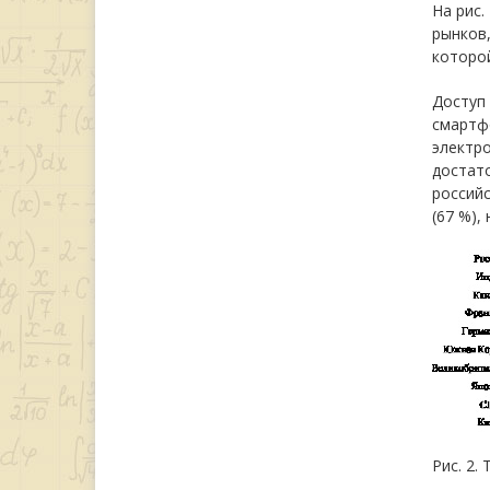
На рис.
рынков
которой
Доступ 
смартфо
электро
достат
российс
(67 %),
Рис. 2.