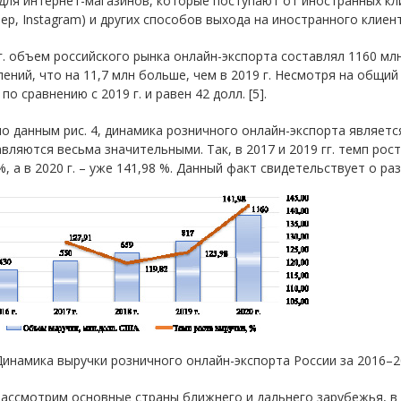
для интернет-магазинов, которые поступают от иностранных кл
ер, Instagram) и других способов выхода на иностранного клиент
г. объем российского рынка онлайн-экспорта составлял 1160 мл
ений, что на 11,7 млн больше, чем в 2019 г. Несмотря на общий
 по сравнению с 2019 г. и равен 42 долл. [5].
о данным рис. 4, динамика розничного онлайн-экспорта являет
вляются весьма значительными. Так, в 2017 и 2019 гг. темп рос
%, а в 2020 г. – уже 141,98 %. Данный факт свидетельствует о р
 Динамика выручки розничного онлайн-экспорта России за 2016–202
рассмотрим основные страны ближнего и дальнего зарубежья, в