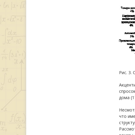
Рис. 3.
Акценти
спросом
дома (1
Несмотр
что име
структу
Рассмот