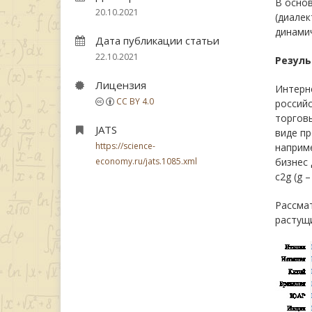
В осно
20.10.2021
(диалек
динами
Дата публикации статьи
22.10.2021
Резуль
Лицензия
Интерн
CC BY 4.0
российс
торгов
JATS
виде пр
https://science-
наприме
economy.ru/jats.1085.xml
бизнес 
c2g (g 
Рассмат
растущи