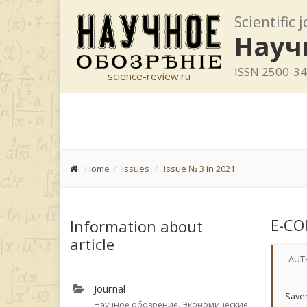
Scientific 
Науч
ISSN 2500-3
science-review.ru
Home
Issues
Issue № 3 in 2021
E-CO
Information about
article
AUT
Journal
Saven
Научное обозрение. Экономические