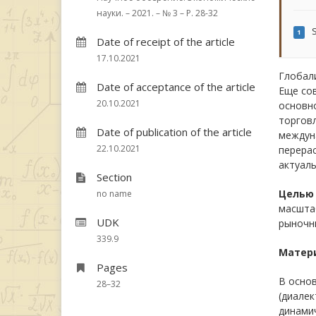
науки. – 2021. – № 3 – P. 28-32
S
1
Date of receipt of the article
17.10.2021
Глобали
Date of acceptance of the article
Еще со
20.10.2021
основн
торговл
Date of publication of the article
междуна
22.10.2021
перерас
актуаль
Section
Цель
no name
масштаб
UDK
рыночны
339.9
Матер
Pages
В осно
28–32
(диалек
динами