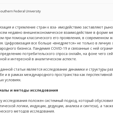
outhern Federal University
зация и стремление стран к вза- имодействию заставляют рын
всем недавно внешнеэкономическое взаимодействие в форме м
ом при помощи классического его проявления, в современном 
я. Цифровизация все больше «внедряется» не только в личную 
родного бизнеса. Пандемия COVID-19 и связанные с ней ограни
пределению потребительского спроса онлайн, на фоне чего се
ной и интересной в аналитическом аспекте.
ю
данной статьи является исследование динамики и структуры ра
е и в рамках международного пространства как перспективной
х условиях.
иалы и методы исследования
ву исследования положен системный подход, который обуслови
тической логики, индукции, дедукции, анализа и синтеза), а та
ческого методов исследования.