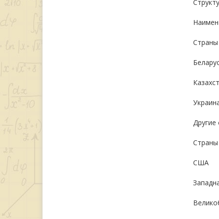
Структу
Наимен
Страны
Белару
Казахс
Украин
Другие
Страны
США
Западн
Велико