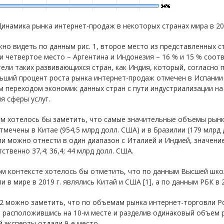
 Динамика рынка интернет-продаж в некоторых странах мира в 2020
но видеть по данным рис. 1, второе место из представленных ст
и четвертое место – Аргентина и Индонезия – 16 % и 15 % соот
ели таких развивающихся стран, как Индия, который, согласно 
ьший процент роста рынка интернет-продаж отмечен в Испании 
 переходом экономик данных стран с пути индустриализации на
я сферы услуг.
м хотелось бы заметить, что самые значительные объемы рынка
тмечены в Китае (954,5 млрд долл. США) и в Бразилии (179 млрд
и можно отнести в один диапазон с Италией и Индией, значение
ственно 37,4; 36,4; 44 млрд долл. США.
ом контексте хотелось бы отметить, что по данным Высшей шк
и в мире в 2019 г. являлись Китай и США [1], а по данным РБК в 
 2 можно заметить, что по объемам рынка интернет-торговли Рос
, расположившись на 10-м месте и разделив одинаковый объем 
 эксперты отдали 9-е место.