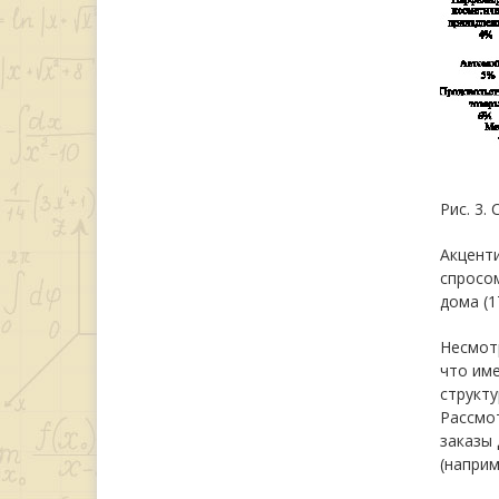
Рис. 3.
Акценти
спросом
дома (1
Несмотр
что име
структу
Рассмот
заказы 
(наприм