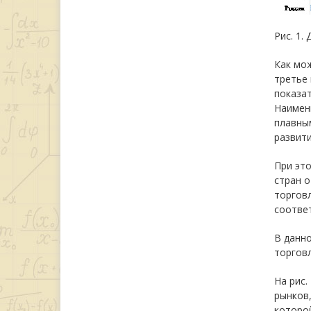
Рис. 1.
Как мож
третье 
показат
Наимен
плавным
развити
При это
стран о
торговл
соответ
В данн
торговл
На рис.
рынков
которой