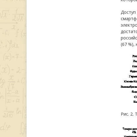
Доступ 
смартфо
электро
достат
российс
(67 %),
Рис. 2.