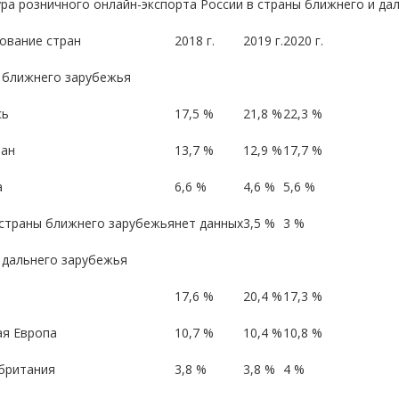
ра розничного онлайн-экспорта России в страны ближнего и даль
ование стран
2018 г.
2019 г.
2020 г.
 ближнего зарубежья
сь
17,5 %
21,8 %
22,3 %
тан
13,7 %
12,9 %
17,7 %
а
6,6 %
4,6 %
5,6 %
 страны ближнего зарубежья
нет данных
3,5 %
3 %
 дальнего зарубежья
17,6 %
20,4 %
17,3 %
ая Европа
10,7 %
10,4 %
10,8 %
британия
3,8 %
3,8 %
4 %