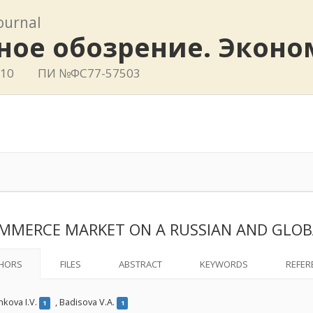
journal
ное обозрение. Эконо
410
ПИ №ФС77-57503
MMERCE MARKET ON A RUSSIAN AND GLOB
HORS
FILES
ABSTRACT
KEYWORDS
REFER
kova I.V.
,
Badisova V.A.
1
1