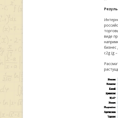
Резуль
Интерн
российс
торгов
виде пр
наприме
бизнес 
c2g (g 
Рассмат
растущи