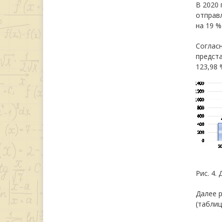
В 2020 
отправл
на 19 %
Согласн
предста
123,98 
Рис. 4.
Далее 
(таблиц