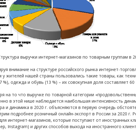
 Структура выручки интернет-магазинов по товарным группам в 202
руя внимание на структуре российского рынка интернет-торговл
 у жителей нашей страны пользовались такие товары, как техни
7 %), одежда и обувь (13 %) – их совокупная доля составляет 60 %
я на то что выручке по товарной категории «продовольственны
нно в этой нише наблюдается наибольшая интенсивность динами
ра и динамика в 2020 г. объясняются в первую очередь обстоя
рим подробнее розничный онлайн-экспорт в России за 2020 г. 
для интернет-магазинов, которые поступают от иностранных кл
ер, Instagram) и других способов выхода на иностранного клиент