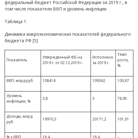
федеральный бюджет Российской Федерации за 2019 г., в
том числе показатели ВВП и уровень инфляции.
Таблица 1
Динамика макроэкономических показателей федерального
бюджета РФ [5]
Темп
Утвержденный ФБ на
Исполнено
Показатель
роста,
2019 г. от 02.12.2019 г.
за 2019 г.
%
ВВП, млрд руб.
108414
109362
100,87
Уровень
3,8
3
78,95
инфляции, %
Доходы, млрд
19970,3
20171,2
101,01
руб.
% к ВВП
18,4
18,4
–