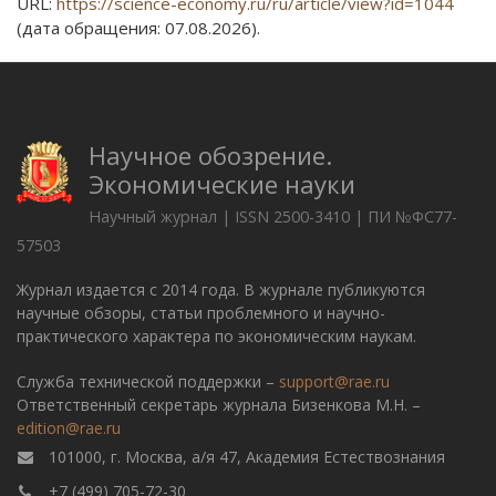
URL:
https://science-economy.ru/ru/article/view?id=1044
(дата обращения: 07.08.2026).
Научное обозрение.
Экономические науки
Научный журнал | ISSN 2500-3410 | ПИ №ФС77-
57503
Журнал издается с 2014 года. В журнале публикуются
научные обзоры, статьи проблемного и научно-
практического характера по экономическим наукам.
Служба технической поддержки –
support@rae.ru
Ответственный секретарь журнала Бизенкова М.Н. –
edition@rae.ru
101000, г. Москва, а/я 47, Академия Естествознания
+7 (499) 705-72-30