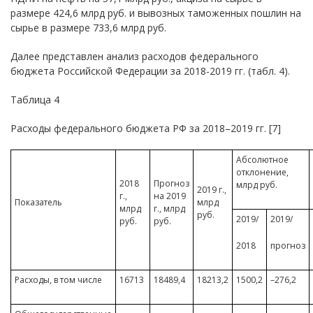
размере 424,6 млрд руб. и вывозных таможенных пошлин на
сырье в размере 733,6 млрд руб.
Далее представлен анализ расходов федерального
бюджета Российской Федерации за 2018-2019 гг. (табл. 4).
Таблица 4
Расходы федерального бюджета РФ за 2018–2019 гг. [7]
Абсолютное
отклонение,
2018
Прогноз
млрд руб.
2019 г.,
г.,
на 2019
Показатель
млрд
млрд
г., млрд
руб.
2019/
2019/
руб.
руб.
2018
прогноз
Расходы, в том числе
16713
18489,4
18213,2
1500,2
–276,2