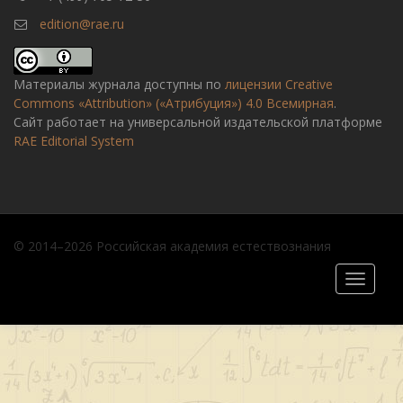
edition@rae.ru
Материалы журнала доступны по
лицензии Creative
Commons «Attribution» («Атрибуция») 4.0 Всемирная
.
Сайт работает на универсальной издательской платформе
RAE Editorial System
© 2014–2026 Российская академия естествознания
Toggle
navigati