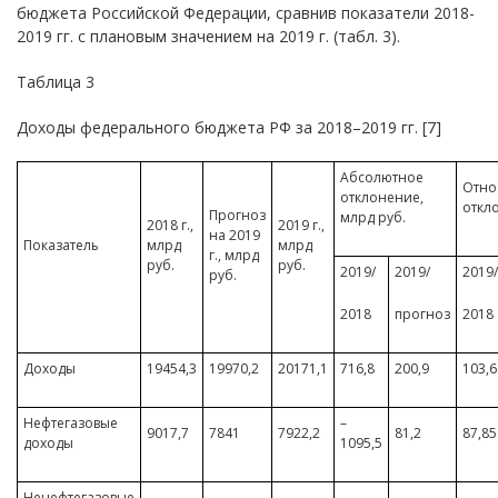
бюджета Российской Федерации, сравнив показатели 2018-
2019 гг. с плановым значением на 2019 г. (табл. 3).
Таблица 3
Доходы федерального бюджета РФ за 2018–2019 гг. [7]
Абсолютное
Отно
отклонение,
откл
Прогноз
млрд руб.
2018 г.,
2019 г.,
на 2019
Показатель
млрд
млрд
г., млрд
руб.
руб.
2019/
2019/
2019/
руб.
2018
прогноз
2018
Доходы
19454,3
19970,2
20171,1
716,8
200,9
103,6
Нефтегазовые
–
9017,7
7841
7922,2
81,2
87,85
доходы
1095,5
Ненефтегазовые