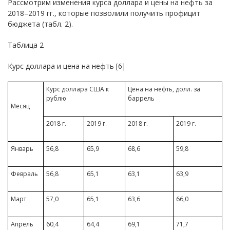
Рассмотрим изменения курса доллара и цены на нефть за
2018–2019 гг., которые позволили получить профицит
бюджета (табл. 2).
Таблица 2
Курс доллара и цена на нефть [6]
Курс доллара США к
Цена на нефть, долл. за
рублю
баррель
Месяц
2018 г.
2019 г.
2018 г.
2019 г.
Январь
56,8
65,9
68,6
59,8
Февраль
56,8
65,1
63,1
63,9
Март
57,0
65,1
63,6
66,0
Апрель
60,4
64,4
69,1
71,7