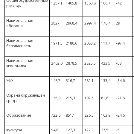
Общегосударственные
1257,1
1405,8
1363,8
106,7
–42
расходы
Национальная
2827
2968,4
2997,4
170,4
29
оборона
Национальная
1971,5
2180,6
2083,2
111,7
–97,4
безопасность
Национальная
2402,0
2878,5
2825,5
423,5
–53
экономика
ЖКХ
148,7
316,7
282,1
133,4
–34,6
Охрана окружающей
115,9
219,3
197,5
81,6
–21,8
среды
Образование
722,6
851,1
826,5
103,9
–24,6
Культура
94,8
127,3
122,3
27,5
–5