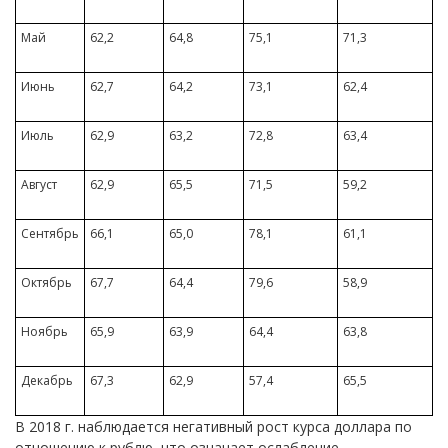
Май
62,2
64,8
75,1
71,3
Июнь
62,7
64,2
73,1
62,4
Июль
62,9
63,2
72,8
63,4
Август
62,9
65,5
71,5
59,2
Сентябрь
66,1
65,0
78,1
61,1
Октябрь
67,7
64,4
79,6
58,9
Ноябрь
65,9
63,9
64,4
63,8
Декабрь
67,3
62,9
57,4
65,5
В 2018 г. наблюдается негативный рост курса доллара по
отношению к рублю, что означает ослабление