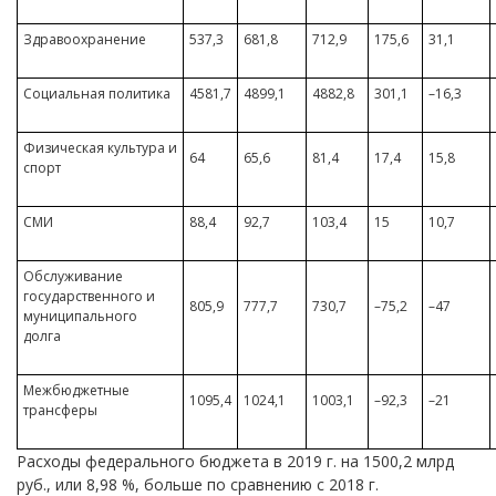
Здравоохранение
537,3
681,8
712,9
175,6
31,1
Социальная политика
4581,7
4899,1
4882,8
301,1
–16,3
Физическая культура и
64
65,6
81,4
17,4
15,8
спорт
СМИ
88,4
92,7
103,4
15
10,7
Обслуживание
государственного и
805,9
777,7
730,7
–75,2
–47
муниципального
долга
Межбюджетные
1095,4
1024,1
1003,1
–92,3
–21
трансферы
Расходы федерального бюджета в 2019 г. на 1500,2 млрд
руб., или 8,98 %, больше по сравнению с 2018 г.