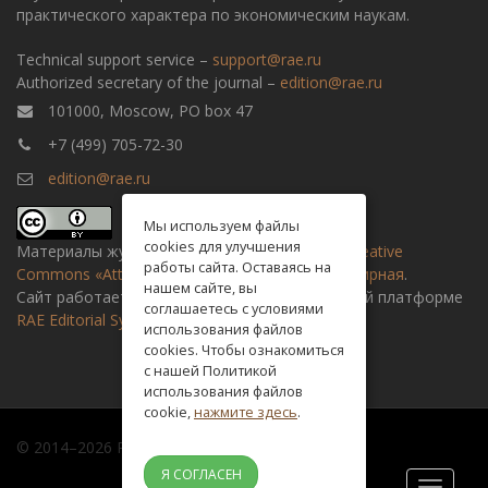
практического характера по экономическим наукам.
Technical support service –
support@rae.ru
Authorized secretary of the journal –
edition@rae.ru
101000, Moscow, PO box 47
+7 (499) 705-72-30
edition@rae.ru
Мы используем файлы
cookies для улучшения
Материалы журнала доступны по
лицензии Creative
работы сайта. Оставаясь на
Commons «Attribution» («Атрибуция») 4.0 Всемирная
.
нашем сайте, вы
Сайт работает на универсальной издательской платформе
соглашаетесь с условиями
RAE Editorial System
использования файлов
cookies. Чтобы ознакомиться
с нашей Политикой
использования файлов
cookie,
нажмите здесь
.
© 2014–2026 Russian academy of natural history
Я СОГЛАСЕН