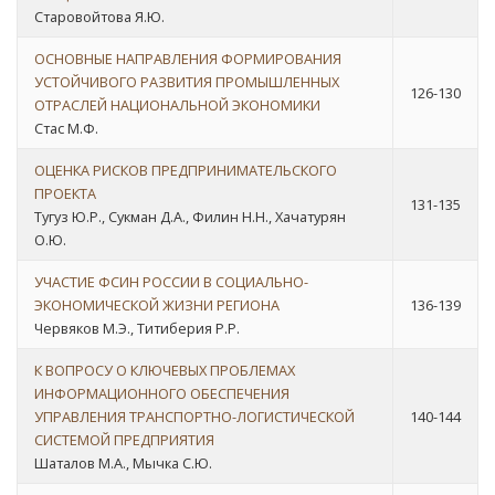
Старовойтова Я.Ю.
ОСНОВНЫЕ НАПРАВЛЕНИЯ ФОРМИРОВАНИЯ
УСТОЙЧИВОГО РАЗВИТИЯ ПРОМЫШЛЕННЫХ
126-130
ОТРАСЛЕЙ НАЦИОНАЛЬНОЙ ЭКОНОМИКИ
Стас М.Ф.
ОЦЕНКА РИСКОВ ПРЕДПРИНИМАТЕЛЬСКОГО
ПРОЕКТА
131-135
Тугуз Ю.Р., Сукман Д.А., Филин Н.Н., Хачатурян
О.Ю.
УЧАСТИЕ ФСИН РОССИИ В СОЦИАЛЬНО-
ЭКОНОМИЧЕСКОЙ ЖИЗНИ РЕГИОНА
136-139
Червяков М.Э., Титиберия Р.Р.
К ВОПРОСУ О КЛЮЧЕВЫХ ПРОБЛЕМАХ
ИНФОРМАЦИОННОГО ОБЕСПЕЧЕНИЯ
УПРАВЛЕНИЯ ТРАНСПОРТНО-ЛОГИСТИЧЕСКОЙ
140-144
СИСТЕМОЙ ПРЕДПРИЯТИЯ
Шаталов М.А., Мычка С.Ю.