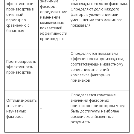
значимые
эффективности
«раскладывается» по факторам.
факторы,
производства в
Определяют долю каждого
определившие
отчетный
фактора в увеличении или
изменение
период, по
уменьшении того или иного
комплексных
сравнению с
показателя
показателей
базисным
эффективности
производства
Определяются показатели
эффективности производства,
Прогнозировать
соответствующие известному
эффективность
–
сочетанию значений
производства
комплекса факторных
признаков
Определяется сочетание
Оптимизировать
значений факторных
значения
признаков, при котором могут
–
изучаемых
быть достигнуты наиболее
факторов
высокие хозяйственные
результаты