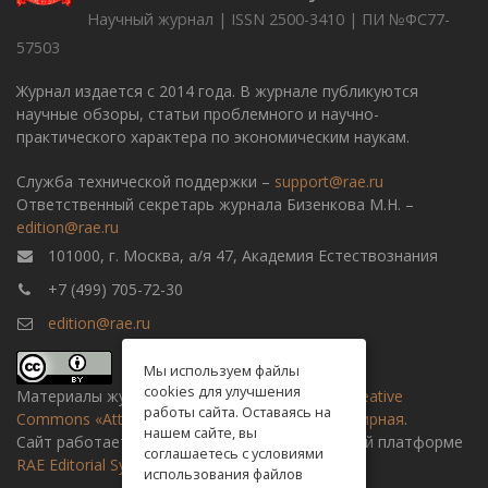
Научный журнал | ISSN 2500-3410 | ПИ №ФС77-
57503
Журнал издается с 2014 года. В журнале публикуются
научные обзоры, статьи проблемного и научно-
практического характера по экономическим наукам.
Служба технической поддержки –
support@rae.ru
Ответственный секретарь журнала Бизенкова М.Н. –
edition@rae.ru
101000, г. Москва, а/я 47, Академия Естествознания
+7 (499) 705-72-30
edition@rae.ru
Мы используем файлы
cookies для улучшения
Материалы журнала доступны по
лицензии Creative
работы сайта. Оставаясь на
Commons «Attribution» («Атрибуция») 4.0 Всемирная
.
нашем сайте, вы
Сайт работает на универсальной издательской платформе
соглашаетесь с условиями
RAE Editorial System
использования файлов