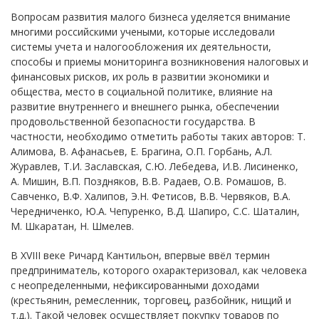
Вопросам развития малого бизнеса уделяется внимание
многими российскими учеными, которые исследовали
системы учета и налогообложения их деятельности,
способы и приемы мониторинга возникновения налоговых и
финансовых рисков, их роль в развитии экономики и
общества, место в социальной политике, влияние на
развитие внутреннего и внешнего рынка, обеспечении
продовольственной безопасности государства. В
частности, необходимо отметить работы таких авторов: Т.
Алимова, В. Афанасьев, Е. Брагина, О.П. Горбань, А.Л.
Журавлев, Т.И. Заславская, С.Ю. Лебедева, И.В. Лисиненко,
А. Мишин, В.П. Поздняков, В.В. Радаев, О.В. Ромашов, В.
Савченко, В.Ф. Халипов, Э.Н. Фетисов, В.В. Червяков, В.А.
Чередниченко, Ю.А. Чепуренко, В.Д. Шапиро, С.С. Шаталин,
М. Шкаратан, Н. Шмелев.
В XVIII веке Ричард Кантильон, впервые ввёл термин
предприниматель, которого охарактеризовал, как человека
с неопределенными, нефиксированными доходами
(крестьянин, ремесленник, торговец, разбойник, нищий и
т.д.). Такой человек осуществляет покупку товаров по