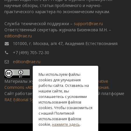
научные обзоры, статьи проблемного и научно-
практического характера по экономическим наукам.
Служба технической поддержки –
support@rae.ru
Ответственный секретарь журнала Бизенкова М.Н. –
edition@rae.ru
101000, г. Москва, а/я 47, Академия Естествознания
+7 (499) 705-72-30
edition@rae.ru
Мы используем файлы
cookies для улучшения
Материалы журнала доступны по
лицензии Creative
работы сайта. Оставаясь на
Commons «Attribution» («Атрибуция») 4.0 Всемирная
.
нашем сайте, вы
Сайт работает на универсальной издательской платформе
соглашаетесь с условиями
RAE Editorial System
использования файлов
cookies. Чтобы ознакомиться
с нашей Политикой
использования файлов
cookie,
нажмите здесь
.