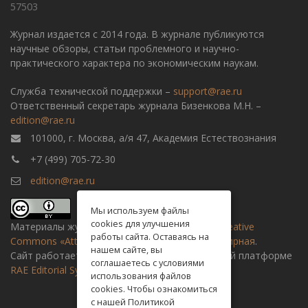
57503
Журнал издается с 2014 года. В журнале публикуются
научные обзоры, статьи проблемного и научно-
практического характера по экономическим наукам.
Служба технической поддержки –
support@rae.ru
Ответственный секретарь журнала Бизенкова М.Н. –
edition@rae.ru
101000, г. Москва, а/я 47, Академия Естествознания
+7 (499) 705-72-30
edition@rae.ru
Мы используем файлы
cookies для улучшения
Материалы журнала доступны по
лицензии Creative
работы сайта. Оставаясь на
Commons «Attribution» («Атрибуция») 4.0 Всемирная
.
нашем сайте, вы
Сайт работает на универсальной издательской платформе
соглашаетесь с условиями
RAE Editorial System
использования файлов
cookies. Чтобы ознакомиться
с нашей Политикой