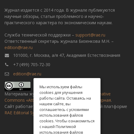
Журнал издается с 2014 года. В журнале публикуются
научные обзоры, статьи проблемного и научно-
практического характера по экономическим наукам.
Служба технической поддержки –
support@rae.ru
Ответственный секретарь журнала Бизенкова М.Н. –
edition@rae.ru
101000, г. Москва, а/я 47, Академия Естествознания
+7 (499) 705-72-30
edition@rae.ru
Мы используем файлы
cookies для улучшения
Материалы журнала доступны по
лицензии Creative
работы сайта. Оставаясь на
Commons «Attribution» («Атрибуция») 4.0 Всемирная
.
нашем сайте, вы
Сайт работает на универсальной издательской платформе
соглашаетесь с условиями
RAE Editorial System
использования файлов
cookies. Чтобы ознакомиться
с нашей Политикой
использования файлов