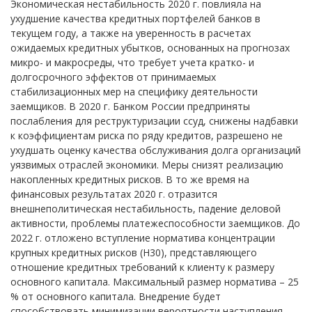
Экономическая нестабильность 2020 г. повлияла на
ухудшение качества кредитных портфелей банков в
текущем году, а также на уверенность в расчетах
ожидаемых кредитных убытков, основанных на прогнозах
микро- и макросреды, что требует учета кратко- и
долгосрочного эффектов от принимаемых
стабилизационных мер на специфику деятельности
заемщиков. В 2020 г. Банком России предприняты
послабления для реструктуризации ссуд, снижены надбавки
к коэффициентам риска по ряду кредитов, разрешено не
ухудшать оценку качества обслуживания долга организаций
уязвимых отраслей экономики. Меры снизят реализацию
накопленных кредитных рисков. В то же время на
финансовых результатах 2020 г. отразится
внешнеполитическая нестабильность, падение деловой
активности, проблемы платежеспособности заемщиков. До
2022 г. отложено вступление норматива концентрации
крупных кредитных рисков (Н30), представляющего
отношение кредитных требований к клиенту к размеру
основного капитала. Максимальный размер норматива – 25
% от основного капитала. Внедрение будет
способствовать минимизации вероятности наступления