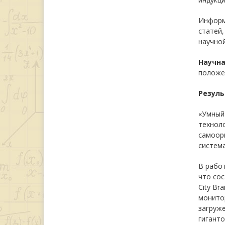
Информа
статей,
научной
Научна
положе
Резуль
«Умный 
техноло
самоорг
система
В работ
что сос
City Br
монитор
загруже
гиганто