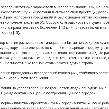
города» Китая уже заработали мировое признание. Так, на Всеми
World Smart City 2020 получил Шанхай за свой проект цифровой
. В рамках проекта город на 99 % был оснащен оптоволоконным
вано полное покрытие 5G. Особую благодарность от судей прое
нного правительства с более чем 14,5 млн пользователей в ка
город» [15].
пор многие рассматривают инициативы Китая по созданию «умны
у надзору за населением, но мало кто оспаривает преимущест
улировки трафика на дорогах, снижения преступности и даже р
астоящее время «умные города» Китая – самые технологичные, 
нциальности, с которыми сталкиваются другие страны.
овании проведенных исследований концепции устойчивого разв
» в Китае и пути их решения.
нтация на удовлетворении потребностей людей при уделении вн
ся фундаментальной целью построения «умного города».
 первых пилотных проектов «Умный город» в Китае – новый рай
в нуждающимся жителям города и направления их на благо людя