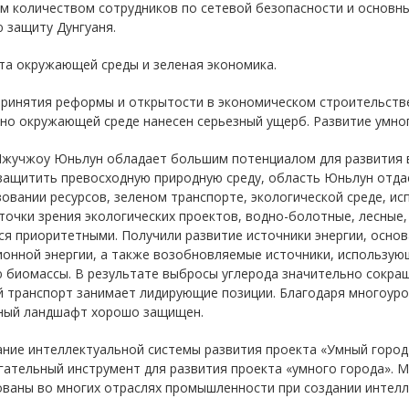
м количеством сотрудников по сетевой безопасности и основн
 защиту Дунгуаня.
та окружающей среды и зеленая экономика.
принятия реформы и открытости в экономическом строительств
 но окружающей среде нанесен серьезный ущерб. Развитие умно
Чжучжоу Юньлун обладает большим потенциалом для развития 
защитить превосходную природную среду, область Юньлун отдае
овании ресурсов, зеленом транспорте, экологической среде, и
С точки зрения экологических проектов, водно-болотные, лесные
ся приоритетными. Получили развитие источники энергии, осно
ионной энергии, а также возобновляемые источники, использую
 биомассы. В результате выбросы углерода значительно сокра
й транспорт занимает лидирующие позиции. Благодаря многоур
ный ландшафт хорошо защищен.
ание интеллектуальной системы развития проекта «Умный город
гательный инструмент для развития проекта «умного города». 
ованы во многих отраслях промышленности при создании интелл