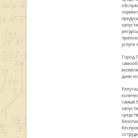
обслужи
«ориент
предус
запуст
ресурсы
приложе
услуги 
Город Л
самооб
возможн
дали х
Репута
количес
самый б
запуст
средств
безопас
беспров
сотруд