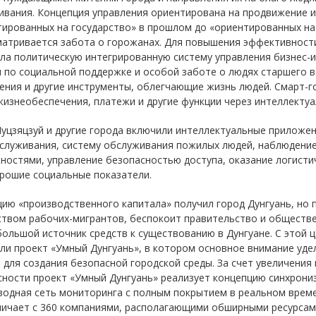
вания. Концепция управления ориентирована на продвижение ин
ированных на государство» в прошлом до «ориентированных на 
матривается забота о горожанах. Для повышения эффективност
ила политическую интегрированную систему управления бизне
 по социальной поддержке и особой заботе о людях старшего в
ния и другие инструменты, облегчающие жизнь людей. Смарт-г
жизнеобеспечения, платежи и другие функции через интеллектуа
уцзяцзуй и другие города включили интеллектуальные приложен
служивания, систему обслуживания пожилых людей, наблюдени
остями, управление безопасностью доступа, оказание логистич
орошие социальные показатели.
цию «производственного капитала» получил город Дунгуань, но
твом рабочих-мигрантов, беспокоит правительство и обществе
ольшой источник средств к существованию в Дунгуане. С этой 
или проект «Умный Дунгуань», в котором основное внимание уд
 для создания безопасной городской среды. За счет увеличени
ности проект «Умный Дунгуань» реализует концепцию синхрониз
одная сеть мониторинга с полным покрытием в реальном време
ничает с 360 компаниями, располагающими обширными ресурсам