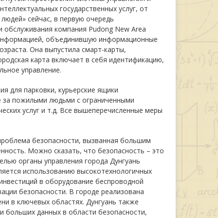
теллектуальных государственных услуг, от
людей» сейчас, в первую очередь
и обслуживания компания Pudong New Area
с-информацией, объединившую информационные
озраста. Она выпустила смарт-карты,
ородская карта включает в себя идентификацию,
льное управление.
ия для парковки, курьерские ящики
е за пожилыми людьми с ограниченными
еских услуг и т.д. Все вышеперечисленные меры
 проблема безопасности, вызванная большим
нность. Можно сказать, что безопасность – это
целью органы управления города Дунгуань
еляется использованию высокотехнологичных
я инвестиций в оборудование беспроводной
ации безопасности. В городе реализована
ни в ключевых областях. Дунгуань также
и больших данных в области безопасности,