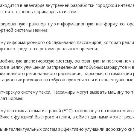
аходится в авангарде внутренней разработки городской интелл
т пять основных прикладных систем:
егрированную транспортную информационную платформу, котора
ортной системы Пекина;
тему информационного обслуживания пассажиров, которая реал
ртного средства в режиме реального времени;
мобильную диспетчерскую систему, основанную на постоянном 
сов в целях улучшения распределения автобусных маршрутов и 
изованного регионального расписания, парковки, оптимизации 
атационных расходов автобусов применяются интеллектуальные
етчерскую систему такси. Пассажиры могут вызвать машину по 
платформы;
ему платных автомагистралей (ETC), основанную на широком ис
биле с функцией быстрого чтения, а обмен данными может реши
ть интеллектуальных систем эффективно улучшили дорожную сит