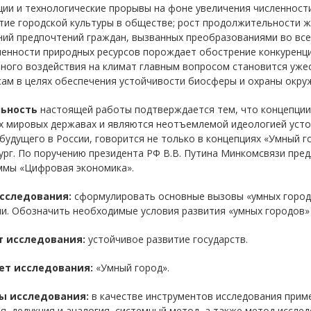
ии и технологические прорывы на фоне увеличения численност
тие городской культуры в обществе; рост продолжительности ж
ий предпочтений граждан, вызванных преобразованиями во все
ченности природных ресурсов порождает обострение конкуренц
вного воздействия на климат главным вопросом становится уже
сам в целях обеспечения устойчивости биосферы и охраны окру
ьность
настоящей работы подтверждается тем, что концепции 
х мировых державах и являются неотъемлемой идеологией устой
будущего в России, говорится не только в концепциях «Умный го
рг. По поручению президента РФ В.В. Путина Минкомсвязи пред
ммы «Цифровая экономика».
сследования:
сформулировать основные вызовы «умных городо
и. Обозначить необходимые условия развития «умных городов» 
 исследования:
устойчивое развитие государств.
т исследования:
«Умный город».
ы исследования:
в качестве инструментов исследования приме
я, дедукция и аналогия, системный метод, а также метод исслед