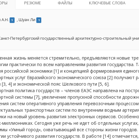
ОРЫ
РЕЗЮМЕ
ФАЙЛЫ
КЛЮЧЕВЫЕ СЛОВА
 А.Н.
,
Шуан Ли
1
1
анкт-Петербургский государственный архитектурно-строительный ун
енная жизнь меняется стремительно, предъявляются новые тре
гии практически по всем направлениям развития государства. 
я российской экономики [1] и концепцией формирования единог
ортных услуг Евразийского экономического союза [2] получают
 [3, 4] и экономической пояс Шелкового пути [5, 6].
ортная политика государств – членов ЕАЭС направлена на пост
ртной системы [7], увеличение пропускной способности дорожной 
ния систем оперативного управления перевозочным процессом г
ктуальных транспортных систем по внутренним водным артериям
ки на новый уровень развития электронных сервисов. Особенно
-миллионниках. Сегодня уже речь не идет об отдельных услугах
ммы «Умный город», охватывающий все стороны жизни городов.
ии устойчивого развития государств. В работе [14] отмечается