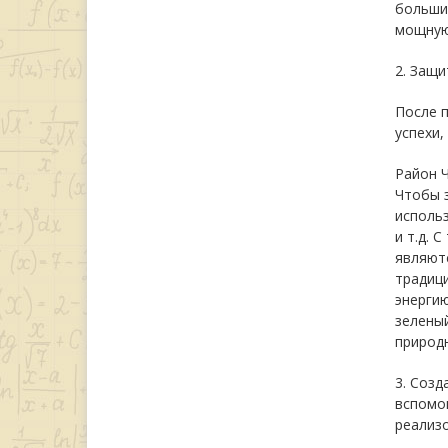
больши
мощную
2. Защи
После 
успехи,
Район 
Чтобы 
использ
и т.д. 
являют
традиц
энергию
зелены
природ
3. Созд
вспомо
реализ