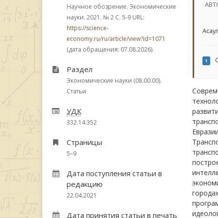
АВТ
Научное обозрение. Экономические
науки. 2021.
№ 2
С. 5-9
URL:
https://science-
Асаул
economy.ru/ru/article/view?id=1071
(дата обращения: 07.08.2026).
С
1
Раздел
Экономические науки (08.00.00).
Соврем
Статьи
техноло
УДК
развити
трансп
332.14:352
Евразии
Страницы
Трансп
транспо
5–9
построе
интелле
Дата поступления статьи в
экономи
редакцию
городах
22.04.2021
програ
идеолог
Дата принятия статьи в печать