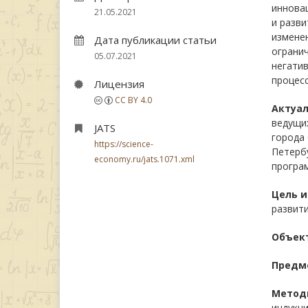
инновац
21.05.2021
и разви
изменен
Дата публикации статьи
ограни
05.07.2021
негати
процес
Лицензия
CC BY 4.0
Актуал
ведущи
JATS
города 
https://science-
Петербу
economy.ru/jats.1071.xml
програ
Цель и
развити
Объект
Предме
Метод
индукци