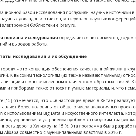
ционной базой исследования послужили: научные источники в в
 научных докладов и отчетов, материалов научных конференций,
 электронной библиотеки elibrary.ru.
я новизна исследования
определяется авторским подходом к
ний и выводов работы.
таты исследования и их обсуждение
город» – это концепция обеспечения качественной жизни в круп
гий. К высоким технологиям (их также называют умными) относ
анизации и с многочисленным количеством обратных связей. К
ми и приборами также относят и умные материалы, и, что нем
е [15] отмечается, что «…в настоящее время в Китае реализует
тавляет более половины от общего числа аналогичных проектов
ain с использованием Big Data и искусственного интеллекта, ко
инга, управления и устранения проблем с городским трафиком. 
нность дорог в Ханчжоу на 15 %. Эта программа была разработ
м Alibaba совместно с муниципальными властями в 2016 г.