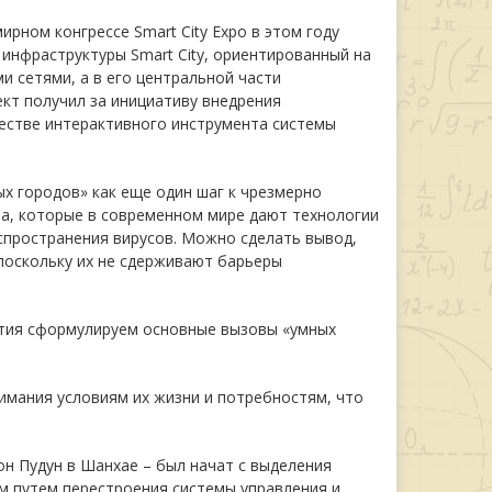
рном конгрессе Smart City Expo в этом году
 инфраструктуры Smart City, ориентированный на
и сетями, а в его центральной части
кт получил за инициативу внедрения
честве интерактивного инструмента системы
х городов» как еще один шаг к чрезмерно
ва, которые в современном мире дают технологии
аспространения вирусов. Можно сделать вывод,
поскольку их не сдерживают барьеры
ития сформулируем основные вызовы «умных
имания условиям их жизни и потребностям, что
он Пудун в Шанхае – был начат с выделения
м путем перестроения системы управления и