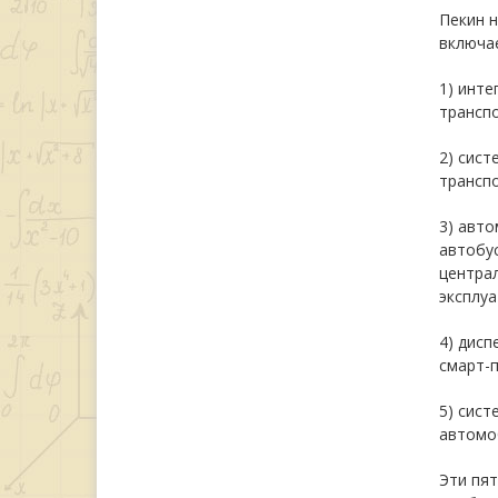
Пекин н
включае
1) инт
трансп
2) сис
транспо
3) авто
автобу
централ
эксплу
4) дисп
смарт-
5) сист
автомо
Эти пя