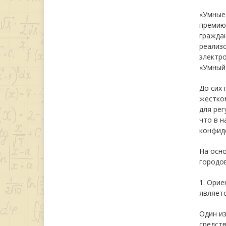
«Умные 
премию 
граждан
реализо
электро
«Умный 
До сих 
жестком
для рег
что в н
конфиде
На осн
городов
1. Орие
являет
Один из
средст