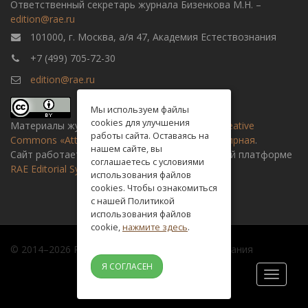
Ответственный секретарь журнала Бизенкова М.Н. –
edition@rae.ru
101000, г. Москва, а/я 47, Академия Естествознания
+7 (499) 705-72-30
edition@rae.ru
Мы используем файлы
cookies для улучшения
Материалы журнала доступны по
лицензии Creative
работы сайта. Оставаясь на
Commons «Attribution» («Атрибуция») 4.0 Всемирная
.
нашем сайте, вы
Сайт работает на универсальной издательской платформе
соглашаетесь с условиями
RAE Editorial System
использования файлов
cookies. Чтобы ознакомиться
с нашей Политикой
использования файлов
cookie,
нажмите здесь
.
© 2014–2026 Российская академия естествознания
Я СОГЛАСЕН
Toggle
navigati