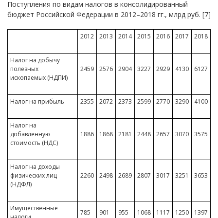
Поступления по видам налогов в консолидированный
бюджет Российской Федерации в 2012–2018 гг., млрд руб. [7]
2012
2013
2014
2015
2016
2017
2018
Налог на добычу
полезных
2459
2576
2904
3227
2929
4130
6127
ископаемых (НДПИ)
Налог на прибыль
2355
2072
2373
2599
2770
3290
4100
Налог на
добавленную
1886
1868
2181
2448
2657
3070
3575
стоимость (НДС)
Налог на доходы
физических лиц
2260
2498
2689
2807
3017
3251
3653
(НДФЛ)
Имущественные
785
901
955
1068
1117
1250
1397
налоги