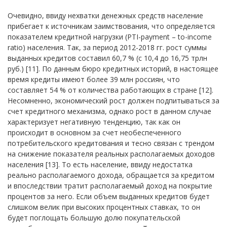
Очевидно, ввиду нехватки денежных средств население
прибегает к источникам заимствования, что определяется
показателем кредитной нагрузки (PTI-payment – to-income
ratio) населения. Так, за период 2012-2018 гг. рост суммы
выданных кредитов составил 60,7 % (с 10,4 до 16,75 трлн
руб.) [11]. По данным бюро кредитных историй, в настоящее
время кредиты имеют более 39 млн россиян, что
составляет 54 % от количества работающих в стране [12].
Несомненно, экономический рост должен подпитываться за
счет кредитного механизма, однако рост в данном случае
характеризует негативную тенденцию, так как он
происходит в основном за счет необеспеченного
потребительского кредитования и тесно связан с трендом
на снижение показателя реальных располагаемых доходов
населения [13]. То есть население, ввиду недостатка
реально располагаемого дохода, обращается за кредитом
и впоследствии тратит располагаемый доход на покрытие
процентов за него. Если объем выданных кредитов будет
слишком велик при высоких процентных ставках, то он
будет поглощать большую долю покупательской