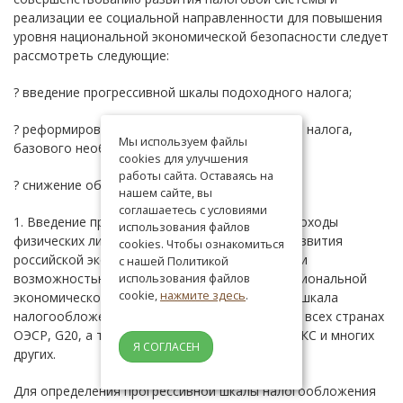
реализации ее социальной направленности для повышения
уровня национальной экономической безопасности следует
рассмотреть следующие:
? введение прогрессивной шкалы подоходного налога;
? реформирование НДФЛ (введение семейного налога,
Мы используем файлы
базового необлагаемого дохода);
cookies для улучшения
работы сайта. Оставаясь на
? снижение общей ставки НДС.
нашем сайте, вы
соглашаетесь с условиями
1. Введение прогрессивной шкалы налога на доходы
использования файлов
физических лиц является одним из условий развития
cookies. Чтобы ознакомиться
российской экономики на современном этапе и
с нашей Политикой
возможностью снижения угроз и вызовов национальной
использования файлов
cookie,
нажмите здесь
.
экономической безопасности. Прогрессивная шкала
налогообложения в настоящее время есть во всех странах
ОЭСР, G20, а также в странах-участницах БРИКС и многих
Я СОГЛАСЕН
других.
Для определения прогрессивной шкалы налогообложения