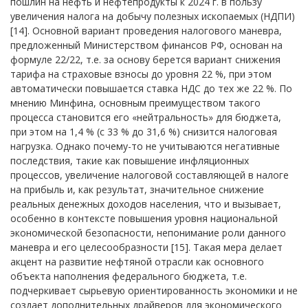
пошлин на нефть и нефтепродукты к 2024 г. в пользу
увеличения налога на добычу полезных ископаемых (НДПИ)
[14]. Основной вариант проведения налогового маневра,
предложенный Министерством финансов РФ, основан на
формуле 22/22, т.е. за основу берется вариант снижения
тарифа на страховые взносы до уровня 22 %, при этом
автоматически повышается ставка НДС до тех же 22 %. По
мнению Минфина, основным преимуществом такого
процесса становится его «нейтральность» для бюджета,
при этом на 1,4 % (с 33 % до 31,6 %) снизится налоговая
нагрузка. Однако почему-то не учитываются негативные
последствия, такие как повышение инфляционных
процессов, увеличение налоговой составляющей в налоге
на прибыль и, как результат, значительное снижение
реальных денежных доходов населения, что и вызывает,
особенно в контексте повышения уровня национальной
экономической безопасности, непонимание роли данного
маневра и его целесообразности [15]. Такая мера делает
акцент на развитие нефтяной отрасли как основного
объекта наполнения федерального бюджета, т.е.
подчеркивает сырьевую ориентированность экономики и не
создает дополнительных драйверов для экономического