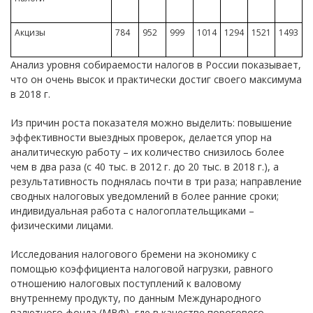
Акцизы
784
952
999
1014
1294
1521
1493
Анализ уровня собираемости налогов в России показывает,
что он очень высок и практически достиг своего максимума
в 2018 г.
Из причин роста показателя можно выделить: повышение
эффективности выездных проверок, делается упор на
аналитическую работу – их количество снизилось более
чем в два раза (с 40 тыс. в 2012 г. до 20 тыс. в 2018 г.), а
результативность поднялась почти в три раза; направление
сводных налоговых уведомлений в более ранние сроки;
индивидуальная работа с налогоплательщиками –
физическими лицами.
Исследования налогового бремени на экономику с
помощью коэффициента налоговой нагрузки, равного
отношению налоговых поступлений к валовому
внутреннему продукту, по данным Международного
валютного фонда (МВФ), где в качестве порогового