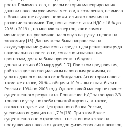
роста. Помимо этого, в целом история маневрирования
данным налогом уже имела место и, к сожалению, не имела
в большинстве случаев положительного влияния на
развитие экономики. Так, повышение ставки НДС с 18 % до
20 % в 2019 г., по мнению экспертов, как и самого
министерства, увеличило налоговую нагрузку в целом на
экономику [16]. Данная мера была направлена на
аккумулирование финансовых средств для реализации ряда
национальных проектов и, согласно изначальным
прогнозам, должна была принести в бюджет
дополнительно 620 млрд руб. [17]. При этом предприятия,
работающие по специальным налоговым режимам, от
уплаты данного налога освобождались (из истории налога:
такие же ставки, 20 % – общая и 10 % – льготная, были в
России с 1994 по 2003 год). Однако такой маневр не принес
существенного результата. Повышение НДС затронуло 2/3
товаров и услуг потребительской корзины, а также,
согласно подсчетам Центрального банка России,
увеличило инфляцию на 1,7 % [18]. При этом более
существенно оно отразилось в негативном ключе на
поступлениях налога от доходов физических лиц и акцизов,