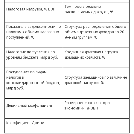
Темп роста реально
Налоговая нагрузка, % ВВП
располагаемых доходов, %
Показатель задолженности по
Структура распределения общего
налогам к объему налоговых
объема денежных доходов по 20
поступлений, %
%-ным группам, %
Налоговые поступления по
Кредитная долговая нагрузка
уровням бюджета, млрд руб.
домашних хозяйств, %
Поступления по видам
налогов в
Структура заёмщиков по величине
консолидированный бюджет,
долговой нагрузки, %
млрд руб.
Размер теневого сектора
Децильный коэффициент
экономики, % ВВП
Коэффициент Джини