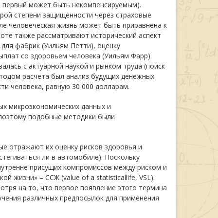
м первый может быть некомпенсируемым).
орой степени защищенности через страховые
сле человеческая жизнь может быть приравнена к
аботе также рассматривают исторический аспект
для фабрик (Уильям Петти), оценку
выплат со здоровьем человека (Уильям Фарр).
алась с актуарной наукой и рынком труда (поиск
тодом расчета был анализ будущих денежных
ти человека, равную 30 000 долларам.
ых микроэкономических данных и
 поэтому подобные методики были
е отражают их оценку рисков здоровья и
стегиваться ли в автомобиле). Поскольку
нутренне присущих компромиссов между риском и
изни» – ССЖ (value of a statisticallife, VSL).
отря на то, что первое появление этого термина
зучения различных предпосылок для применения