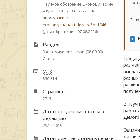
АВТ
Научное обозрение. Экономические
науки. 2020.
№ 3
С. 27-31
URL:
https://science-
Заво
economy.ru/ru/article/view?id=1046
(дата обращения: 07.08.2026).
Н
1
Раздел
Экономические науки (08.00.00).
Традици
Статьи
раз чел
УДК
выплата
разных 
330:314
различ
Страницы
получе
27–31
В научн
работы,
Дата поступления статьи в
Демогра
редакцию
29.10.2019
Одними
жизни, 
Дата принятия статьи в печать