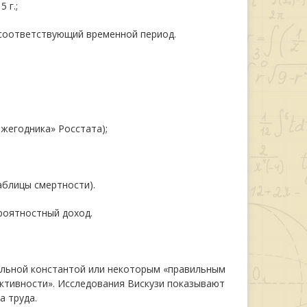
 г.;
соответствующий временной период.
жегодника» Росстата);
аблицы смертности).
роятностный доход.
сальной константой или некоторым «правильным
ктивности». Исследования Вискузи показывают
а труда.