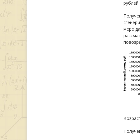
рублей 
Получе
сгенери
мере да
рассмат
повозр
Возраст
Получен