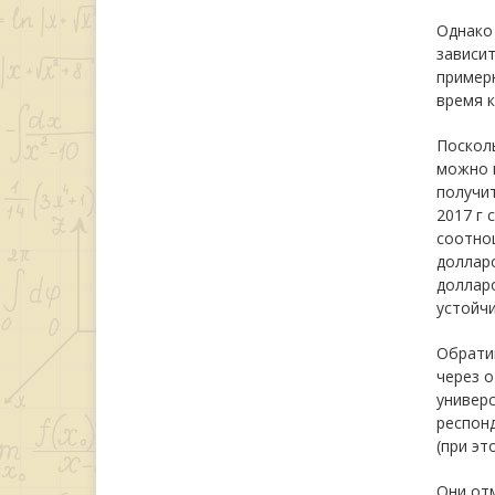
Однако 
зависит
примерн
время к
Посколь
можно 
получи
2017 г 
соотнош
долларо
долларо
устойчи
Обратим
через 
универс
респонд
(при эт
Они отм