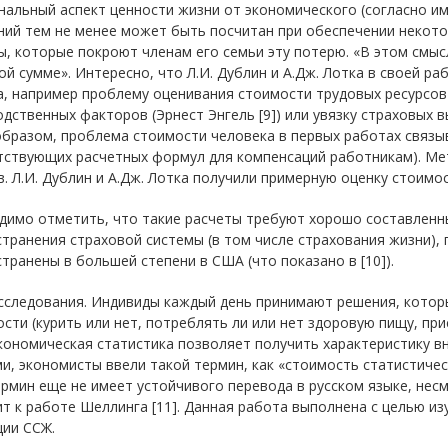
нальный аспект ценности жизни от экономического (согласно и
ний тем не менее может быть посчитан при обеспечении некот
, которые покроют членам его семьи эту потерю. «В этом смы
й сумме». Интересно, что Л.И. Дублин и А.Дж. Лотка в своей р
, например проблему оценивания стоимости трудовых ресурсов 
дственных факторов (Эрнест Энгель [9]) или увязку страховых 
бразом, проблема стоимости человека в первых работах связыв
тствующих расчетных формул для компенсаций работникам). Ме
. Л.И. Дублин и А.Дж. Лотка получили примерную оценку стоимос
димо отметить, что такие расчеты требуют хорошо составленн
транения страховой системы (в том числе страхования жизни),
транены в большей степени в США (что показано в [10]).
следования. Индивиды каждый день принимают решения, которы
сти (курить или нет, потреблять ли или нет здоровую пищу, при
кономическая статистика позволяет получить характеристику в
и, экономисты ввели такой термин, как «стоимость статистической ж
рмин еще не имеет устойчивого перевода в русском языке, несм
т к работе Шеллинга [11]. Данная работа выполнена с целью и
ции ССЖ.