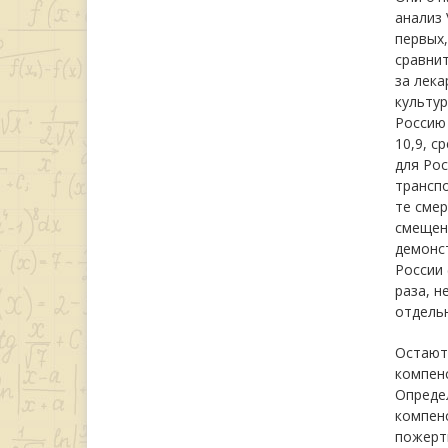
анализ 
первых,
сравнит
за лека
культур
Россию 
10,9, с
для Рос
трансп
те смер
смещенн
демонст
России 
раза, н
отдельн
Остают
компенс
Определ
компен
пожерт