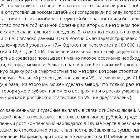
VSL по методике готовности платить за тот или иной риск. Проб
 в отсутствии широкомасштабных исследований по ряду вопросо
ь стоимость автомобиля с подушкой безопасности или без; или
рство против той или иной болезни); во-вторых, в неточном по
е самосохранительного поведения. Это можно показать на прос
и США. Согласно данным ВОЗ в России было зарегистрировано 1
реднемировой уровень – 17,4. Однако при пересчете на 100 000 
сии и 12,9 – для США. Такой значительный рост коэффициентов 
ортные средства) показывает именно плохое осознание необход
ти, которых можно избежать практически без каких-либо допол
ую оценку риска смертности (в тех методах, которые строятся н
рируют большой резерв для повышения VSL. Изменение для США 
(2,8 раза). Из этого мы можем сделать вывод, что только расче
е говоря уже о субъективном его восприятии и о рисках умереть
ых рисках в российской статистике по VSL не представлены).
ся заниженными и судебные выплаты в связи с гибелью людей. 
аций нечасто превышают несколько миллионов рублей, в ряде с
енный рост компенсаций наблюдался в случае жертв в резонан
сации по страхованию ответственности, добавлялись суммы вып
вований. Например, при пожаре в кемеровском ТЦ «Зимняя виш