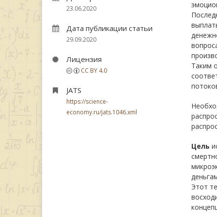
эмоцио
23.06.2020
Послед
выплаты
Дата публикации статьи
денежно
29.09.2020
вопроса
произво
Лицензия
Таким о
CC BY 4.0
соотве
потоков
JATS
https://science-
Необхо
economy.ru/jats.1046.xml
распрос
распрос
Цель
ис
смертно
микроэ
деньгам
Этот те
восходи
концеп