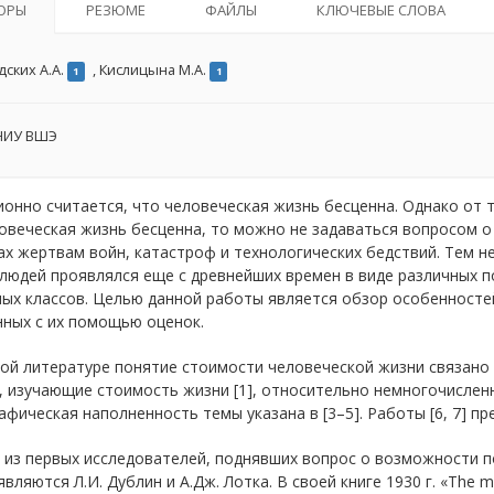
ОРЫ
РЕЗЮМЕ
ФАЙЛЫ
КЛЮЧЕВЫЕ СЛОВА
дских А.А.
,
Кислицына М.А.
1
1
ИУ ВШЭ
онно считается, что человеческая жизнь бесценна. Однако от т
овеческая жизнь бесценна, то можно не задаваться вопросом о
х жертвам войн, катастроф и технологических бедствий. Тем 
людей проявлялся еще с древнейших времен в виде различных п
ных классов. Целью данной работы является обзор особенносте
нных с их помощью оценок.
ой литературе понятие стоимости человеческой жизни связано 
 изучающие стоимость жизни [1], относительно немногочисленн
фическая наполненность темы указана в [3–5]. Работы [6, 7] п
 из первых исследователей, поднявших вопрос о возможности п
являются Л.И. Дублин и А.Дж. Лотка. В своей книге 1930 г. «The m