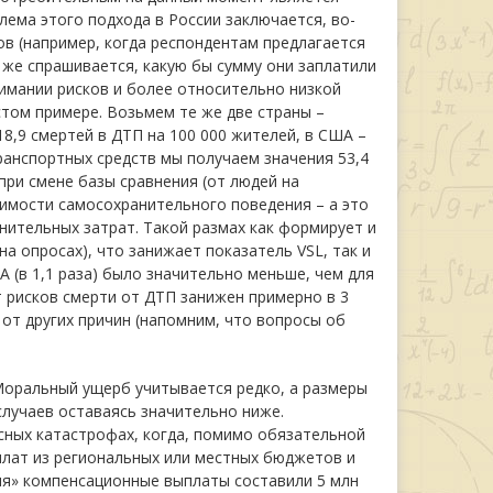
лема этого подхода в России заключается, во-
в (например, когда респондентам предлагается
 же спрашивается, какую бы сумму они заплатили
нимании рисков и более относительно низкой
том примере. Возьмем те же две страны –
8,9 смертей в ДТП на 100 000 жителей, в США –
транспортных средств мы получаем значения 53,4
при смене базы сравнения (от людей на
имости самосохранительного поведения – а это
нительных затрат. Такой размах как формирует и
а опросах), что занижает показатель VSL, так и
(в 1,1 раза) было значительно меньше, чем для
т рисков смерти от ДТП занижен примерно в 3
 от других причин (напомним, что вопросы об
Моральный ущерб учитывается редко, а размеры
лучаев оставаясь значительно ниже.
сных катастрофах, когда, помимо обязательной
лат из региональных или местных бюджетов и
ня» компенсационные выплаты составили 5 млн