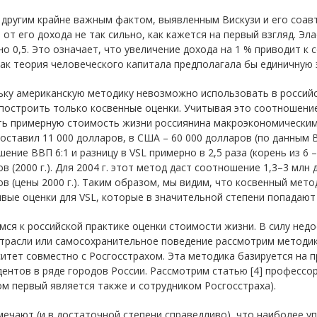
другим крайне важным фактом, выявленным Вискузи и его соавт
 от его дохода не так сильно, как кажется на первый взгляд. Э
о 0,5. Это означает, что увеличение дохода на 1 % приводит к 
ак теория человеческого капитала предполагала бы единичную 
ку американскую методику невозможно использовать в российск
построить только косвенные оценки. Учитывая это соотношение
ть примерную стоимость жизни россиянина макроэкономическим 
составил 11 000 долларов, в США – 60 000 долларов (по данным
ение ВВП 6:1 и разницу в VSL примерно в 2,5 раза (корень из 6 –
в (2000 г.). Для 2004 г. этот метод даст соотношение 1,3–3 млн до
в (цены 2000 г.). Таким образом, мы видим, что косвенный мет
вые оценки для VSL, которые в значительной степени попадают 
ся к российской практике оценки стоимости жизни. В силу нед
отрасли или самосохранительное поведение рассмотрим методи
итет совместно с Росгосстрахом. Эта методика базируется на 
ентов в ряде городов России. Рассмотрим статью [4] профессор
ом первый является также и сотрудником Росгосстраха).
ечают (и в достаточной степени справедливо), что наиболее 