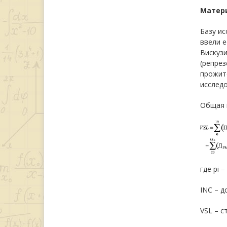
Матер
Базу ис
ввели е
Вискузи
(репрез
прожит
исследо
Общая 
где pi 
INC – д
VSL – с