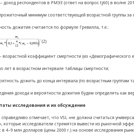
 доход респондентов в РМЭЗ (ответ на вопрос tj60) в волне 2015
прожиточный минимум соответствующей возрастной группы за 
ость дожития считается по формуле Гревилла, т.е.:
(2)
– возрастной коэффициент смертности (из «Демографического е
ло лет в возрастном интервале таблицы смертности;
роятность дожить до конца интервала (по возрастным группам т
едения дохода и вероятности дожития будем определять как ве
таты исследования и их обсуждение
 справедливо отмечает, что VSL «не должна считаться универ
», которые исследователи стремятся вывести из рыночной эффе
 в 4–9 млн долларов (цены 2000 г.) на основе исследования рынк