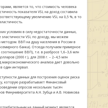
орами, является то, что стоимость человека
ластичность показателя VSL на доход составила
соответствующему увеличению VSL на 0,5 %, в то
эластичность.
их условиях в силу недостаточности данных,
 эластичности VSL по доходу, мы можем
методом. ВВП на душу населения в России в
 Всемирного банка). Отсюда получаем примерное
 соотношение ВВП), т.е. в разбросе 1,6–3,6 млн
лларов (2000 г.), для 2008 г. – 2–4,5 млн
од макроэкономического анализа дает довольно
в один интервал.
оступности данных для построения оценок риска
ку, которую разрабатывает Финансовый
проведении опросов нескольких тысяч
ов Финуниверситета А.Н. Зубца и А.В. Новикова
употребительным на данный момент является