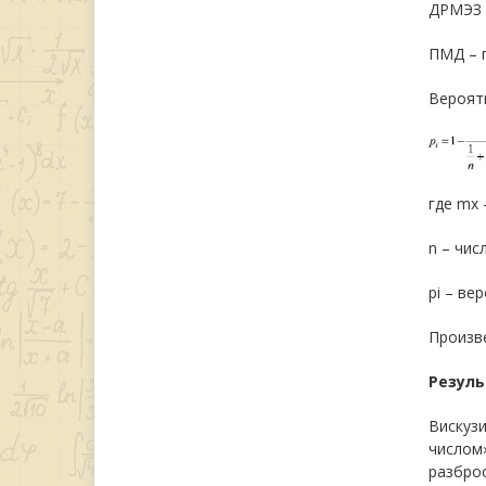
ДРМЭЗ –
ПМД – 
Вероятн
где mx 
n – чис
pi – ве
Произв
Резуль
Вискузи
числом
разброс