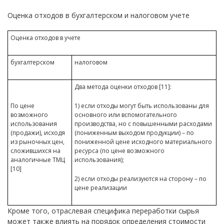
Оценка отходов в бухгалтерском и налоговом учете
Оценка отходов в учете
бухгалтерском
налоговом
Два метода оценки отходов [11]:
По цене
1) если отходы могут быть использованы для
возможного
основного или вспомогательного
использования
производства, но с повышенными расходами
(продажи), исходя
(пониженным выходом продукции) – по
из рыночных цен,
пониженной цене исходного материального
сложившихся на
ресурса (по цене возможного
аналогичные ТМЦ
использования);
[10]
2) если отходы реализуются на сторону – по
цене реализации
Кроме того, отраслевая специфика переработки сырья
может также влиять на порядок определения стоимости