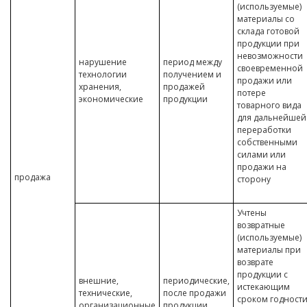
(используемые)
материалы со
склада готовой
продукции при
невозможности
нарушение
период между
своевременной
технологии
получением и
продажи или
хранения,
продажей
потере
экономические
продукции
товарного вида
для дальнейшей
переработки
собственными
силами или
продажи на
продажа
сторону
Учтены
возвратные
(используемые)
материалы при
возврате
продукции с
внешние,
периодические,
истекающим
технические,
после продажи
сроком годност
организационные
продукции