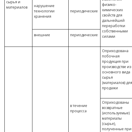
сырья и
физико-
нарушение
материалов
химических
технологии
периодические
свойств для
хранения
дальнейшей
переработки
собственными
внешние
периодические
силами
Оприходована
побочная
продукция при
производстве из
основного вида
сырья
(материалов) дл
продажи
Оприходованы
в течение
возвратные
процесса
(используемые)
материалы
(сырье),
полученные при