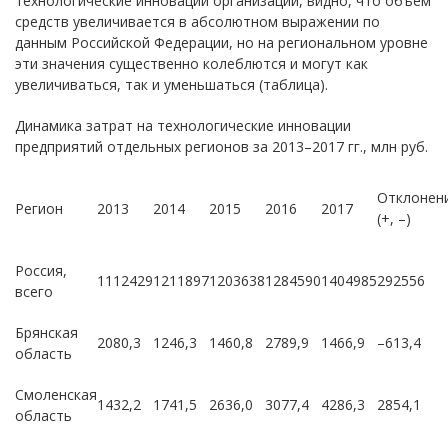
технологические инновации организаций, видно, что объем
средств увеличивается в абсолютном выражении по
данным Российской Федерации, но на региональном уровне
эти значения существенно колеблются и могут как
увеличиваться, так и уменьшаться (таблица).
Динамика затрат на технологические инновации
предприятий отдельных регионов за 2013–2017 гг., млн руб.
Отклонен
Регион
2013
2014
2015
2016
2017
(+, –)
Россия,
1112429
1211897
1203638
1284590
1404985
292556
всего
Брянская
2080,3
1246,3
1460,8
2789,9
1466,9
–613,4
область
Смоленская
1432,2
1741,5
2636,0
3077,4
4286,3
2854,1
область