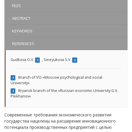
FILES
ABSTRACT
KEYWORDS
REFERENCES
Gudkova O.V.
,
Sevryukova S.V.
1
2
Branch of VO «Moscow psychological and social
1
University»
Bryansk branch of the «Russian economic University G.V.
2
Plekhanov»
Современные требования экономического развития
государства нацелены на расширение инновационного
потенциала производственных предприятий с целью