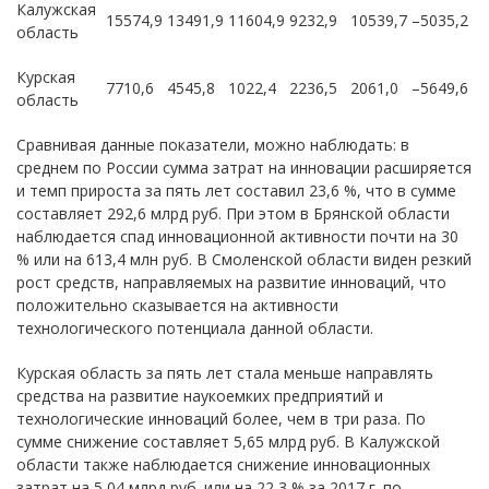
Калужская
15574,9
13491,9
11604,9
9232,9
10539,7
–5035,2
область
Курская
7710,6
4545,8
1022,4
2236,5
2061,0
–5649,6
область
Сравнивая данные показатели, можно наблюдать: в
среднем по России сумма затрат на инновации расширяется
и темп прироста за пять лет составил 23,6 %, что в сумме
составляет 292,6 млрд руб. При этом в Брянской области
наблюдается спад инновационной активности почти на 30
% или на 613,4 млн руб. В Смоленской области виден резкий
рост средств, направляемых на развитие инноваций, что
положительно сказывается на активности
технологического потенциала данной области.
Курская область за пять лет стала меньше направлять
средства на развитие наукоемких предприятий и
технологические инноваций более, чем в три раза. По
сумме снижение составляет 5,65 млрд руб. В Калужской
области также наблюдается снижение инновационных
затрат на 5,04 млрд руб. или на 22,3 % за 2017 г. по