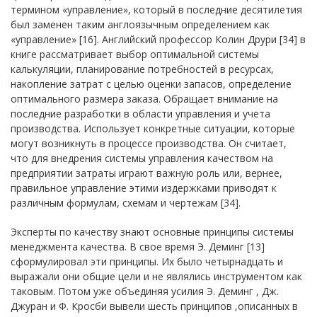
термином «управление», который в последние десятилетия
был заменен таким англоязычным определением как
«управление» [16]. Английский профессор Колин Друри [34] в
книге рассматривает выбор оптимальной системы
калькуляции, планирование потребностей в ресурсах,
накопление затрат с целью оценки запасов, определение
оптимального размера заказа. Обращает внимание на
последние разработки в области управления и учета
производства. Использует конкретные ситуации, которые
могут возникнуть в процессе производства. Он считает,
что для внедрения системы управления качеством на
предприятии затраты играют важную роль или, вернее,
правильное управление этими издержками приводят к
различным формулам, схемам и чертежам [34].
Эксперты по качеству знают основные принципы системы
менеджмента качества. В свое время Э. Деминг [13]
сформулировал эти принципы. Их было четырнадцать и
выражали они общие цели и не являлись инструментом как
таковым. Потом уже объединяя усилия Э. Деминг , Дж.
Джуран и Ф. Кросби вывели шесть принципов ,описанных в