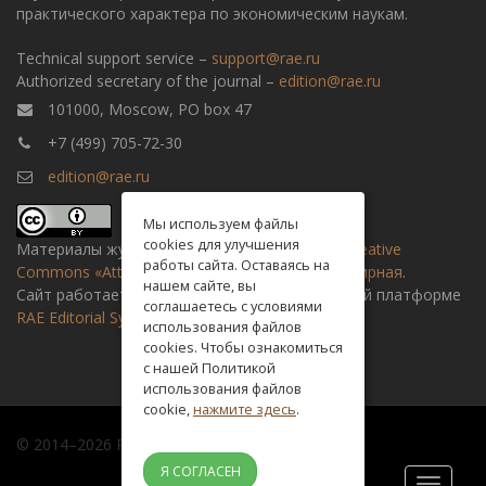
практического характера по экономическим наукам.
Technical support service –
support@rae.ru
Authorized secretary of the journal –
edition@rae.ru
101000, Moscow, PO box 47
+7 (499) 705-72-30
edition@rae.ru
Мы используем файлы
cookies для улучшения
Материалы журнала доступны по
лицензии Creative
работы сайта. Оставаясь на
Commons «Attribution» («Атрибуция») 4.0 Всемирная
.
нашем сайте, вы
Сайт работает на универсальной издательской платформе
соглашаетесь с условиями
RAE Editorial System
использования файлов
cookies. Чтобы ознакомиться
с нашей Политикой
использования файлов
cookie,
нажмите здесь
.
© 2014–2026 Russian academy of natural history
Я СОГЛАСЕН