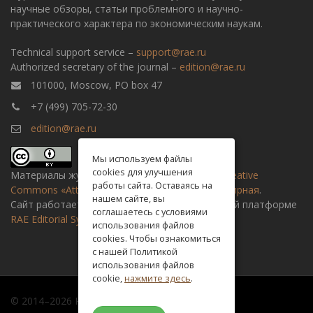
научные обзоры, статьи проблемного и научно-
практического характера по экономическим наукам.
Technical support service –
support@rae.ru
Authorized secretary of the journal –
edition@rae.ru
101000, Moscow, PO box 47
+7 (499) 705-72-30
edition@rae.ru
Мы используем файлы
cookies для улучшения
Материалы журнала доступны по
лицензии Creative
работы сайта. Оставаясь на
Commons «Attribution» («Атрибуция») 4.0 Всемирная
.
нашем сайте, вы
Сайт работает на универсальной издательской платформе
соглашаетесь с условиями
RAE Editorial System
использования файлов
cookies. Чтобы ознакомиться
с нашей Политикой
использования файлов
cookie,
нажмите здесь
.
© 2014–2026 Russian academy of natural history