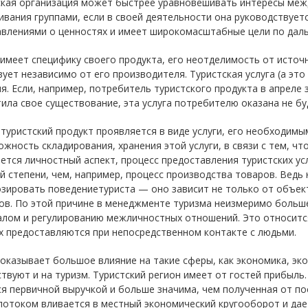
ская организация может быстрее уравновешивать интересы меж
ивания группами, если в своей деятельности она руководствуе
авлениями о ценностях и имеет широкомасштабные цели по дал
имеет специфику своего продукта, его неотделимость от исто
ует независимо от его производителя. Туристская услуга (а это
я. Если, например, потребитель туристского продукта в апреле 
ила свое существование, эта услуга потребителю оказана не буд
 туристский продукт проявляется в виде услуги, его необходим
жность складирования, хранения этой услуги, в связи с тем, чт
ется личностный аспект, процесс предоставления туристских у
 степени, чем, например, процесс производства товаров. Ведь
зировать поведениетуриста — оно зависит не только от объек
ов. По этой причине в менеджменте туризма неизмеримо больш
лом и регулированию межличностных отношений. Это относится 
х предоставляются при непосредственном контакте с людьми.
оказывает большое влияние на такие сферы, как экономика, эко
твуют и на туризм. Туристский регион имеет от гостей прибыль
я первичной выручкой и больше значима, чем полученная от по
потоком вливается в местный экономический кругооборот и да