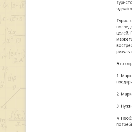
туристс
одной «
Туристс
послед
целей.
маркети
востреб
результ
Это опр
1. Марк
предпри
2. Марк
3. Нужн
4. Необ
потреби