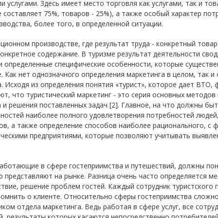
и услугами. Здесь имеет место торговля как услугами, так и тов
 составляет 75%, товаров - 25%), а также особый характер пот
зводства, более того, в определенной ситуации.
ционном производстве, где результат труда - конкретный товар
онкретное содержание. В туризме результат деятельности свод
и определенные специфические особенности, которые существе
. Как нет однозначного определения маркетинга в целом, так и
. Исходя из определения понятия «турист», которое дает ВТО, ф
т, что туристический маркетинг - это серия основных методов
 и решения поставленных задач [2]. Главное, на что должны бы
остей наиболее полного удовлетворения потребностей людей, 
в, а также определение способов наиболее рационального, с ф
ическими предприятиями, которые позволяют учитывать выявлен
аботающие в сфере гостеприимства и путешествий, должны пон
 представляют на рынке. Разница очень часто определяется ме
твие, решение проблем гостей. Каждый сотрудник туристского 
омнить о клиенте. Относительно сферы гостеприимства сложно 
ком отдела маркетинга. Ведь работая в сфере услуг, все сотр
й, результаты которых касаются непосредственно потребителей