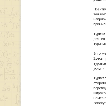
Практич
занимат
наприме
прибыл
Туризм
деятель
туризме
В то же
Здесь п
туризме
услуг и
Туристс
стороны
перевод
широком
номер в
совокуп