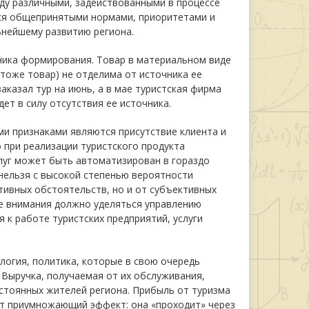
ду различными, задействованными в процессе
тся общепринятыми нормами, приоритетами и
ьнейшему развитию региона.
чника формирования. Товар в материальном виде
 тоже товар) не отделима от источника ее
заказал тур на июнь, а в мае туристская фирма
ет в силу отсутствия ее источника.
ыми признаками являются присутствие клиента и
о при реализации туристского продукта
слуг может быть автоматизирован в гораздо
 нельзя с высокой степенью вероятности
тивных обстоятельств, но и от субъективных
е внимания должно уделяться управлению
к работе туристских предприятий, услуги
логия, политика, которые в свою очередь
. Выручка, получаемая от их обслуживания,
стоянных жителей региона. Прибыль от туризма
ет приумножающий эффект: она «проходит» через