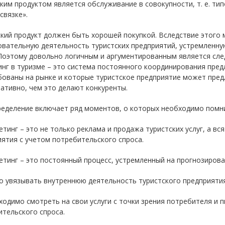
ким продуктом является обслуживание в совокупности, т. е. ти
связке».
кий продукт должен быть хорошей покупкой. Вследствие этого 
овательную деятельность туристских предприятий, устремленн
 Поэтому довольно логичным и аргументированным является сле
нг в туризме – это система постоянного координирования предл
ованы на рынке и которые туристское предприятие может пред
ативно, чем это делают конкуренты.
еделение включает ряд моментов, о которых необходимо помни
етинг – это не только реклама и продажа туристских услуг, а в
ятия с учетом потребительского спроса.
етинг – это постоянный процесс, устремленный на прогнозирова
о увязывать внутреннюю деятельность туристского предприятия
ходимо смотреть на свои услуги с точки зрения потребителя и
тельского спроса.