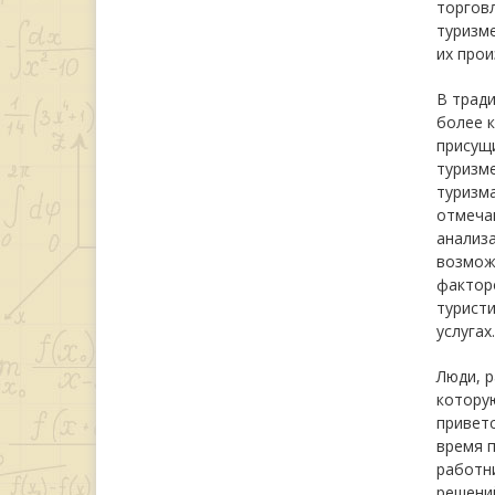
торговл
туризме
их прои
В тради
более к
присущ
туризме
туризма
отмечаю
анализа
возможн
факторо
турист
услугах.
Люди, р
которую
приветс
время п
работни
решени