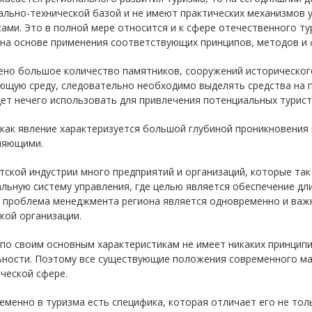
ально-технической базой и не имеют практических механизмов 
ами. Это в полной мере относится и к сфере отечественного т
 на основе применения соответствующих принципов, методов и 
ено большое количество памятников, сооружений исторического
ющую среду, следовательно необходимо выделять средства на п
ет нечего использовать для привлечения потенциальных туристо
 как явление характеризуется большой глубиной проникновения
ляющими.
тской индустрии много предприятий и организаций, которые та
льную систему управления, где целью является обеспечение дл
 проблема менеджмента региона является одновременно и ва
кой организации.
по своим основным характеристикам не имеет никаких принцип
ьности. Поэтому все существующие положения современного ма
ческой сфере.
менно в туризма есть специфика, которая отличает его не толь