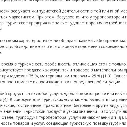
ески все участники туристской деятельности в той или иной м
ься маркетингом. При этом, безусловно, что у туроператора и 
р, туристское предприятие за счет удовлетворения потребнос
и.
 по своим характеристикам не обладает какими-либо принципиа
ности. Вследствие этого все основные положения современног
.
 время в туризме есть особенность, отличающая его не только 
рисутствует продажа как услуг, так и товаров в материальном п
 принадлежит 75 %, материальным товарам – 25 %) [1,3]. Суще
 товаров в месте их производства и в определенной ситуации.
кий продукт – это любая услуга, удовлетворяющая те или иные
 [4]. В совокупности туристских услуг можно выделить посредн
ческие, гостиничные, транспортные, бытовые и другие виды услу
 значении. Туристский продукт в узком значении – это услуги л
 отеле, турпродукт туроператора, услуги авиакомпании и т. д.).
ность товаров и услуг, создающая туристскую поездку (тур) ил