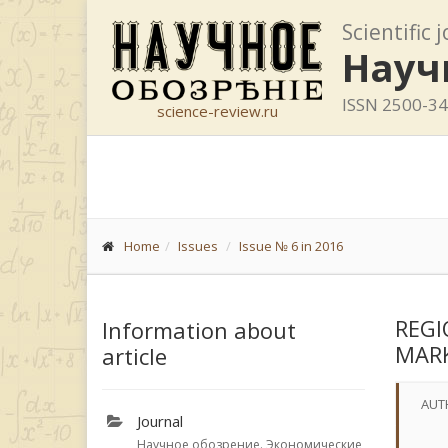
Scientific 
Науч
ISSN 2500-3
science-review.ru
Home
Issues
Issue № 6 in 2016
REGI
Information about
MAR
article
AUT
Journal
Научное обозрение. Экономические