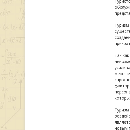
Турист
обслуж
предст
Туризм 
существ
создани
прекрат
Так как
невозмо
усилива
меньшей
спрогно
фактор
персона
которы
Туризм 
воздейс
являетс
новым 