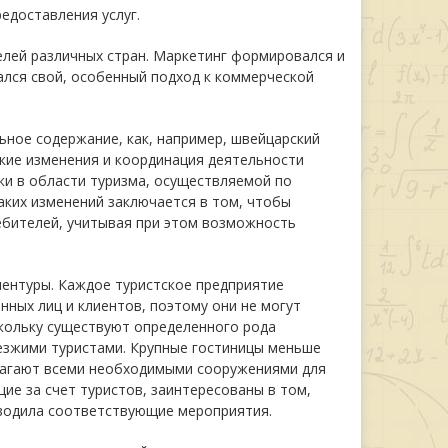
едоставления услуг.
елей различных стран. Маркетинг формировался и
ался свой, особенный подход к коммерческой
ьное содержание, как, например, швейцарский
ские изменения и координация деятельности
ки в области туризма, осуществляемой по
аких изменений заключается в том, чтобы
ебителей, учитывая при этом возможность
ентуры. Каждое туристское предприятие
ных лиц и клиентов, поэтому они не могут
скольку существуют определенного рода
езжими туристами. Крупные гостиницы меньше
олагают всеми необходимыми сооружениями для
ие за счет туристов, заинтересованы в том,
оводила соответствующие мероприятия.