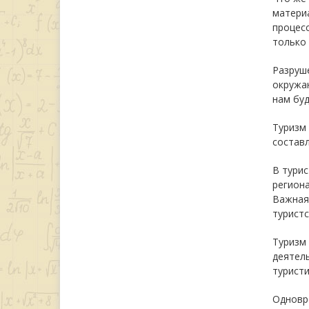
матери
процесс
только
Разруш
окружа
нам буд
Туризм
состав
В турис
региона
Важная
туристс
Туризм 
деятел
туристи
Одновре