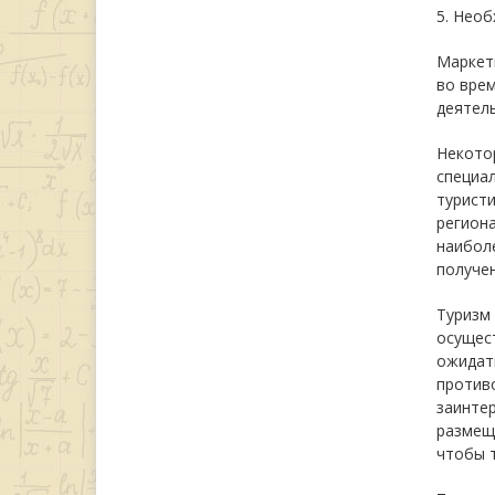
5. Необ
Маркети
во врем
деятель
Некотор
специал
туристи
региона
наибол
получе
Туризм
осущест
ожидать
против
заинте
размеще
чтобы 