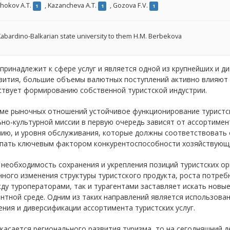
hokov A.T.
,
Kazancheva A.T.
,
Gozova F.V.
1
1
1
abardino-Balkarian state university to them H.M. Berbekova
принадлежит к сфере услуг и является одной из крупнейших и 
вития, большие объемы валютных поступлений активно влияют 
ствует формированию собственной туристской индустрии.
еме рыночных отношений устойчивое функционирование туристс
но-культурной миссии в первую очередь зависят от ассортимент
нию, и уровня обслуживания, которые должны соответствовать
упать ключевым фактором конкурентоспособности хозяйствующе
необходимость сохранения и укрепления позиций туристских ор
ного изменения структуры туристского продукта, роста потреб
ду туроператорами, так и турагентами заставляет искать новы
нтной среде. Одним из таких направлений является использова
ния и диверсификации ассортимента туристских услуг.
касается регионального развития туризма, то на сегодняшний д