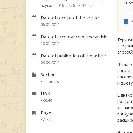
Gubz
науки. – 2016. – № 6 – P. 37-42
Date of receipt of the article
K
1
06.01.2017
Date of acceptance of the article
Туризм 
10.01.2017
его раз
способ
Date of publication of the article
03.03.2017
В сист
социаль
Section
населе
Economics
и выст
UDK
Однако 
338.48
постоян
как меж
Pages
конкуре
37–42
расшире
Что же 