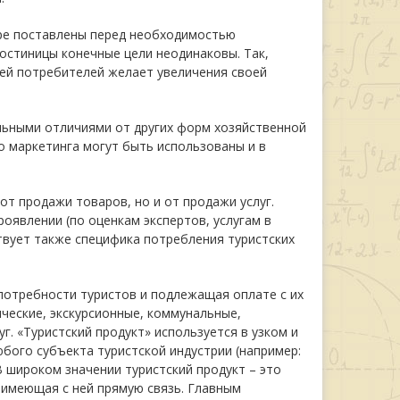
ере поставлены перед необходимостью
гостиницы конечные цели неодинаковы. Так,
тей потребителей желает увеличения своей
льными отличиями от других форм хозяйственной
о маркетинга могут быть использованы и в
от продажи товаров, но и от продажи услуг.
роявлении (по оценкам экспертов, услугам в
ствует также специфика потребления туристских
 потребности туристов и подлежащая оплате с их
ические, экскурсионные, коммунальные,
г. «Туристский продукт» используется в узком и
юбого субъекта туристской индустрии (например:
 В широком значении туристский продукт – это
и имеющая с ней прямую связь. Главным