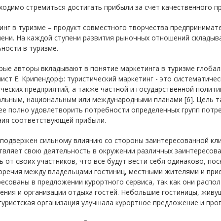
ходимо стремиться достигать прибыли за счет качественного пр
нг в туризме – продукт совместного творчества предпринимат
ени. На каждой ступени развития рыночных отношений складыв
ности в туризме.
ые авторы вкладывают в понятие маркетинга в туризме глобал
ист Е. Крипендорф: туристический маркетинг - это систематиче
ческих предприятий, а также частной и государственной полити
льным, национальным или международными планами [6]. Цель т
ее полно удовлетворить потребности определенных групп потр
ния соответствующей прибыли.
 подвержен сильному влиянию со стороны заинтересованной кли
вляет свою деятельность в окружении различных заинтересован
 от своих участников, что все будут вести себя одинаково, по
оречия между владельцами гостиниц, местными жителями и при
ресованы в предложении курортного сервиса, так как они расп
ния и организации отдыха гостей. Небольшие гостиницы, живущ
туристская организация улучшала курортное предложение и пр