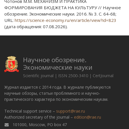
Чотонов М.М. МЕХАНИЗМ И ПРАКТИКА
ФОРМИРОВАНИЯ БЮДЖЕТА НА КУЛЬТУРУ // Научное
обозрение. Экономические науки. 2016. № 3. С. 64-68;
URL:
https://science-economy.ru/en/article/view?id=823
(дата обращения: 07.08.2026).
Научное обозрение.
Экономические науки
Scientific journal | ISSN 2500-3410 | CertJournal
Журнал издается с 2014 года. В журнале публикуются
научные обзоры, статьи проблемного и научно-
практического характера по экономическим наукам.
Technical support service –
support@rae.ru
Authorized secretary of the journal –
edition@rae.ru
101000, Moscow, PO box 47