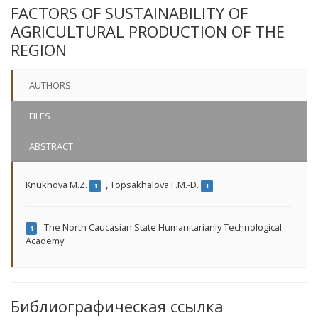
FACTORS OF SUSTAINABILITY OF
AGRICULTURAL PRODUCTION OF THE
REGION
AUTHORS
FILES
ABSTRACT
Knukhova M.Z.
,
Topsakhalova F.M.-D.
1
1
The North Caucasian State Humanitarianly Technological
1
Academy
Библиографическая ссылка