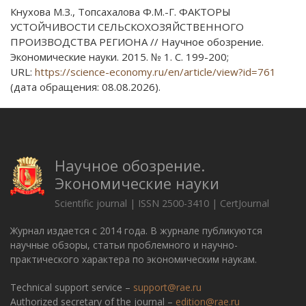
Кнухова М.З., Топсахалова Ф.М.-Г. ФАКТОРЫ
УСТОЙЧИВОСТИ СЕЛЬСКОХОЗЯЙСТВЕННОГО
ПРОИЗВОДСТВА РЕГИОНА // Научное обозрение.
Экономические науки. 2015. № 1. С. 199-200;
URL:
https://science-economy.ru/en/article/view?id=761
(дата обращения: 08.08.2026).
Научное обозрение.
Экономические науки
Scientific journal | ISSN 2500-3410 | CertJournal
Журнал издается с 2014 года. В журнале публикуются
научные обзоры, статьи проблемного и научно-
практического характера по экономическим наукам.
Technical support service –
support@rae.ru
Authorized secretary of the journal –
edition@rae.ru