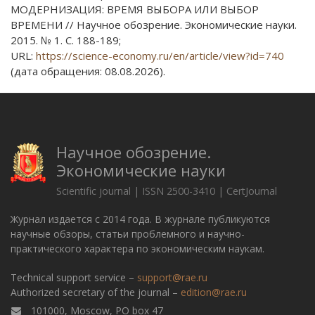
МОДЕРНИЗАЦИЯ: ВРЕМЯ ВЫБОРА ИЛИ ВЫБОР
ВРЕМЕНИ // Научное обозрение. Экономические науки.
2015. № 1. С. 188-189;
URL:
https://science-economy.ru/en/article/view?id=740
(дата обращения: 08.08.2026).
Научное обозрение.
Экономические науки
Scientific journal | ISSN 2500-3410 | CertJournal
Журнал издается с 2014 года. В журнале публикуются
научные обзоры, статьи проблемного и научно-
практического характера по экономическим наукам.
Technical support service –
support@rae.ru
Authorized secretary of the journal –
edition@rae.ru
101000, Moscow, PO box 47