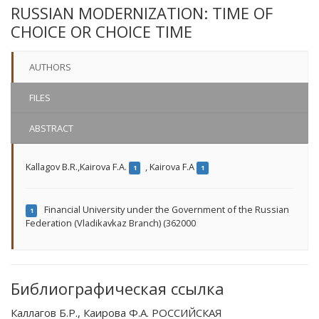
RUSSIAN MODERNIZATION: TIME OF
CHOICE OR CHOICE TIME
AUTHORS
FILES
ABSTRACT
Kallagov B.R.,Kairova F.A.
,
Kairova F.A
1
1
Financial University under the Government of the Russian
1
Federation (Vladikavkaz Branch) (362000
Библиографическая ссылка
Каллагов Б.Р., Каирова Ф.А. РОССИЙСКАЯ