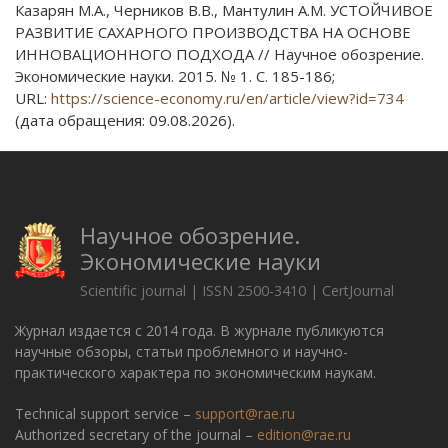
Казарян М.А., Черников В.В., Мантулин А.М. УСТОЙЧИВОЕ
РАЗВИТИЕ САХАРНОГО ПРОИЗВОДСТВА НА ОСНОВЕ
ИННОВАЦИОННОГО ПОДХОДА // Научное обозрение.
Экономические науки. 2015. № 1. С. 185-186;
URL:
https://science-economy.ru/en/article/view?id=734
(дата обращения: 09.08.2026).
Научное обозрение.
Экономические науки
Scientific journal | ISSN 2500-3410 | CertJournal
Журнал издается с 2014 года. В журнале публикуются
научные обзоры, статьи проблемного и научно-
практического характера по экономическим наукам.
Technical support service –
support@rae.ru
Authorized secretary of the journal –
edition@rae.ru