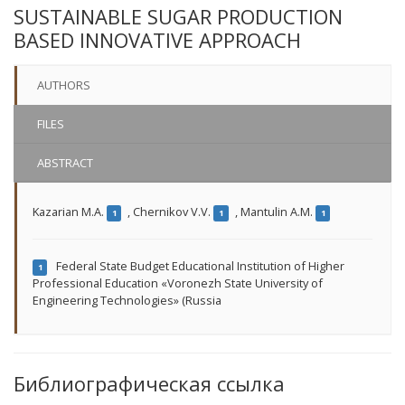
SUSTAINABLE SUGAR PRODUCTION
BASED INNOVATIVE APPROACH
AUTHORS
FILES
ABSTRACT
Kazarian M.A.
,
Chernikov V.V.
,
Mantulin A.M.
1
1
1
Federal State Budget Educational Institution of Higher
1
Professional Education «Voronezh State University of
Engineering Technologies» (Russia
Библиографическая ссылка