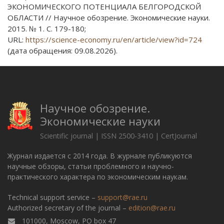
ЭКОНОМИЧЕСКОГО ПОТЕНЦИАЛА БЕЛГОРОДСКОЙ
ОБЛАСТИ // Научное обозрение. Экономические науки.
2015. № 1. С. 179-180;
URL:
https://science-economy.ru/en/article/view?id=724
(дата обращения: 09.08.2026).
Научное обозрение.
Экономические науки
Scientific journal | ISSN 2500-3410 | CertJournal
Журнал издается с 2014 года. В журнале публикуются
научные обзоры, статьи проблемного и научно-
практического характера по экономическим наукам.
Technical support service –
support@rae.ru
Authorized secretary of the journal –
edition@rae.ru
101000, Moscow, PO box 47