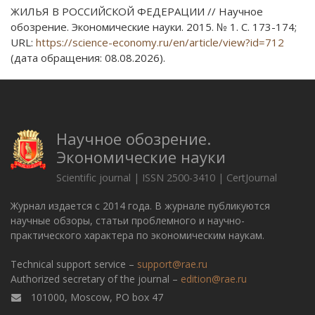
ЖИЛЬЯ В РОССИЙСКОЙ ФЕДЕРАЦИИ // Научное
обозрение. Экономические науки. 2015. № 1. С. 173-174;
URL:
https://science-economy.ru/en/article/view?id=712
(дата обращения: 08.08.2026).
Научное обозрение.
Экономические науки
Scientific journal | ISSN 2500-3410 | CertJournal
Журнал издается с 2014 года. В журнале публикуются
научные обзоры, статьи проблемного и научно-
практического характера по экономическим наукам.
Technical support service –
support@rae.ru
Authorized secretary of the journal –
edition@rae.ru
101000, Moscow, PO box 47