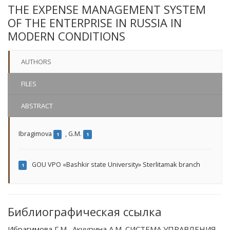
THE EXPENSE MANAGEMENT SYSTEM
OF THE ENTERPRISE IN RUSSIA IN
MODERN CONDITIONS
AUTHORS
FILES
ABSTRACT
Ibragimova
,
G.M.
1
1
GOU VPO «Bashkir state University» Sterlitamak branch
1
Библиографическая ссылка
Ибрагимова Г.М., Акчурина А.М. СИСТЕМА УПРАВЛЕНИЯ