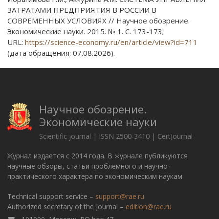
ЗАТРАТАМИ ПРЕДПРИЯТИЯ В РОССИИ В
СОВРЕМЕННЫХ УСЛОВИЯХ // Научное обозрение.
Экономические науки. 2015. № 1. С. 173-173;
URL:
https://science-economy.ru/en/article/view?id=711
(дата обращения: 07.08.2026).
Научное обозрение.
Экономические науки
Scientific journal | ISSN 2500-3410 | CertJournal
Журнал издается с 2014 года. В журнале публикуются
научные обзоры, статьи проблемного и научно-
практического характера по экономическим наукам.
Technical support service –
support@rae.ru
Authorized secretary of the journal –
edition@rae.ru