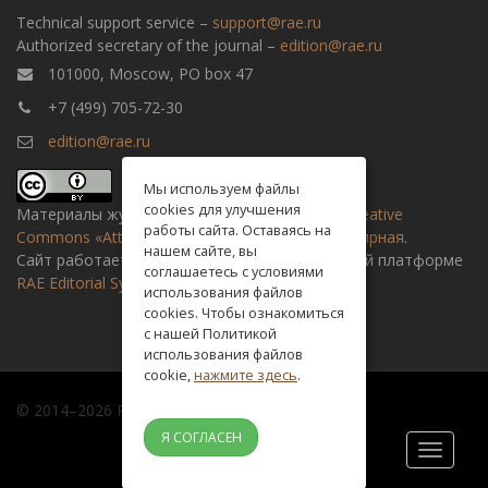
Technical support service –
support@rae.ru
Authorized secretary of the journal –
edition@rae.ru
101000, Moscow, PO box 47
+7 (499) 705-72-30
edition@rae.ru
Мы используем файлы
cookies для улучшения
Материалы журнала доступны по
лицензии Creative
работы сайта. Оставаясь на
Commons «Attribution» («Атрибуция») 4.0 Всемирная
.
нашем сайте, вы
Сайт работает на универсальной издательской платформе
соглашаетесь с условиями
RAE Editorial System
использования файлов
cookies. Чтобы ознакомиться
с нашей Политикой
использования файлов
cookie,
нажмите здесь
.
© 2014–2026 Russian academy of natural history
Я СОГЛАСЕН
Toggle
navigati