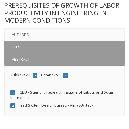
PREREQUISITES OF GROWTH OF LABOR
PRODUCTIVITY IN ENGINEERING IN
MODERN CONDITIONS
AUTHORS
FILES
ABSTRACT
Zubkova A.F.
,
Baranov V.E.
1
2
FGBU «Scientific Research Institute of Labour and Social
1
Insurance»
Head System Design Bureau «Almaz-Antey»
2