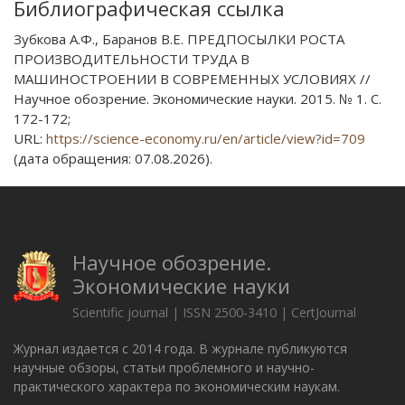
Библиографическая ссылка
Зубкова А.Ф., Баранов В.Е. ПРЕДПОСЫЛКИ РОСТА
ПРОИЗВОДИТЕЛЬНОСТИ ТРУДА В
МАШИНОСТРОЕНИИ В СОВРЕМЕННЫХ УСЛОВИЯХ //
Научное обозрение. Экономические науки. 2015. № 1. С.
172-172;
URL:
https://science-economy.ru/en/article/view?id=709
(дата обращения: 07.08.2026).
Научное обозрение.
Экономические науки
Scientific journal | ISSN 2500-3410 | CertJournal
Журнал издается с 2014 года. В журнале публикуются
научные обзоры, статьи проблемного и научно-
практического характера по экономическим наукам.