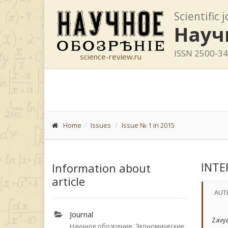
Scientific 
Науч
ISSN 2500-3
science-review.ru
Home
Issues
Issue № 1 in 2015
INTE
Information about
article
AUT
Journal
Zavya
Научное обозрение. Экономические