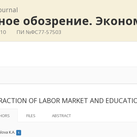
journal
ное обозрение. Эконо
410
ПИ №ФС77-57503
RACTION OF LABOR MARKET AND EDUCATI
HORS
FILES
ABSTRACT
lova K.A.
1