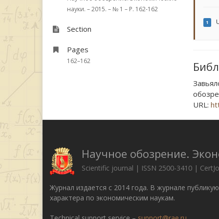
науки. – 2015. – № 1 – P. 162-162
U
1
Section
Pages
162–162
Библ
Завья
обозрен
URL:
ht
Научное обозрение. Эко
Scientific journal | ISSN 2500-3410 | CertJ
Журнал издается с 2014 года. В журнале публику
характера по экономическим наукам.
Technical support service –
support@rae.ru