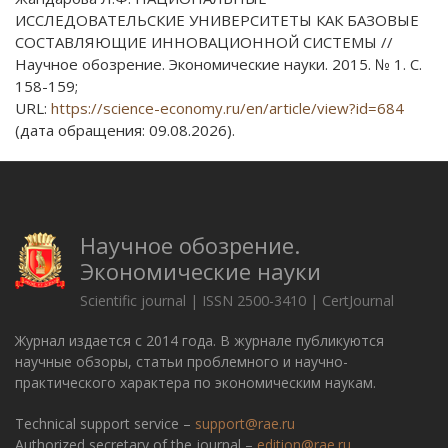
ИССЛЕДОВАТЕЛЬСКИЕ УНИВЕРСИТЕТЫ КАК БАЗОВЫЕ
СОСТАВЛЯЮЩИЕ ИННОВАЦИОННОЙ СИСТЕМЫ //
Научное обозрение. Экономические науки. 2015. № 1. С.
158-159;
URL:
https://science-economy.ru/en/article/view?id=684
(дата обращения: 09.08.2026).
Научное обозрение.
Экономические науки
Scientific journal | ISSN 2500-3410 | CertJournal
Журнал издается с 2014 года. В журнале публикуются
научные обзоры, статьи проблемного и научно-
практического характера по экономическим наукам.
Technical support service –
support@rae.ru
Authorized secretary of the journal –
edition@rae.ru