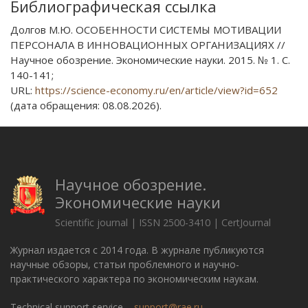
Библиографическая ссылка
Долгов М.Ю. ОСОБЕННОСТИ СИСТЕМЫ МОТИВАЦИИ
ПЕРСОНАЛА В ИННОВАЦИОННЫХ ОРГАНИЗАЦИЯХ //
Научное обозрение. Экономические науки. 2015. № 1. С.
140-141;
URL:
https://science-economy.ru/en/article/view?id=652
(дата обращения: 08.08.2026).
Научное обозрение.
Экономические науки
Scientific journal | ISSN 2500-3410 | CertJournal
Журнал издается с 2014 года. В журнале публикуются
научные обзоры, статьи проблемного и научно-
практического характера по экономическим наукам.
Technical support service –
support@rae.ru