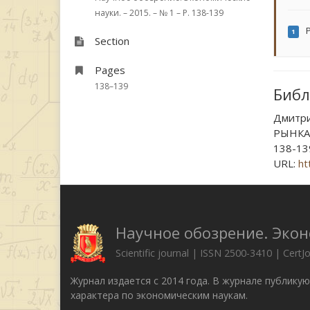
науки. – 2015. – № 1 – P. 138-139
P
1
Section
Pages
138–139
Библ
Дмитри
РЫНКА 
138-13
URL:
ht
Научное обозрение. Эко
Scientific journal | ISSN 2500-3410 | CertJ
Журнал издается с 2014 года. В журнале публику
характера по экономическим наукам.