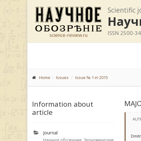
Scientific 
Науч
ISSN 2500-3
science-review.ru
Home
Issues
Issue № 1 in 2015
MAJO
Information about
article
AUT
Journal
Dmitr
Научное обозрение. Экономические