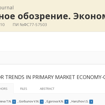
journal
ное обозрение. Эконо
410
ПИ №ФС77-57503
R TRENDS IN PRIMARY MARKET ECONOMY-C
HORS
FILES
ABSTRACT
ieva T.N.
,
Gorbunov V.N.
,
Egorova K.N.
,
Hanzhov I.S.
1
1
1
1