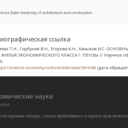
enza State University of architecture and construction
иографическая ссылка
ева Т.Н., Горбунов В.Н., Егорова К.Н., Ханьжов И.С. О
ЖИЛЬЯ ЭКОНОМИЧЕСКОГО КЛАССА Г. ПЕНЗЫ // Научное обозре
9;
tps://science-economy.ru/en/article/view?id=648
(дата обращени
номические науки
ournal
ются научные обзоры, статьи проблемного и научно-практическо