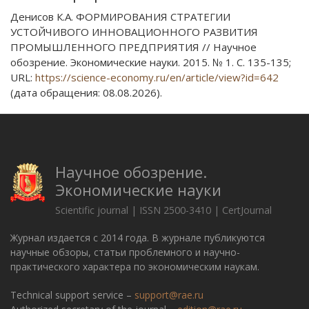
Денисов К.А. ФОРМИРОВАНИЯ СТРАТЕГИИ
УСТОЙЧИВОГО ИННОВАЦИОННОГО РАЗВИТИЯ
ПРОМЫШЛЕННОГО ПРЕДПРИЯТИЯ // Научное
обозрение. Экономические науки. 2015. № 1. С. 135-135;
URL:
https://science-economy.ru/en/article/view?id=642
(дата обращения: 08.08.2026).
Научное обозрение.
Экономические науки
Scientific journal | ISSN 2500-3410 | CertJournal
Журнал издается с 2014 года. В журнале публикуются
научные обзоры, статьи проблемного и научно-
практического характера по экономическим наукам.
Technical support service –
support@rae.ru