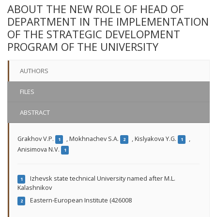
ABOUT THE NEW ROLE OF HEAD OF
DEPARTMENT IN THE IMPLEMENTATION
OF THE STRATEGIC DEVELOPMENT
PROGRAM OF THE UNIVERSITY
AUTHORS
FILES
ABSTRACT
Grakhov V.P.
,
Mokhnachev S.A.
,
Kislyakova Y.G.
,
1
2
1
Anisimova N.V.
1
Izhevsk state technical University named after M.L.
1
Kalashnikov
Eastern-European Institute (426008
2