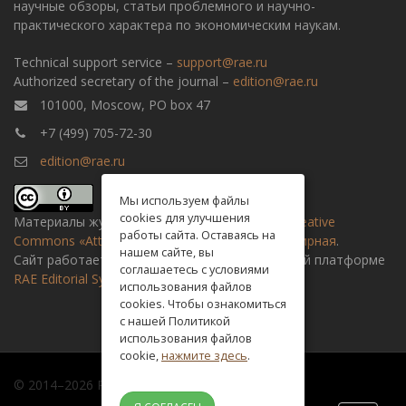
научные обзоры, статьи проблемного и научно-
практического характера по экономическим наукам.
Technical support service –
support@rae.ru
Authorized secretary of the journal –
edition@rae.ru
101000, Moscow, PO box 47
+7 (499) 705-72-30
edition@rae.ru
Мы используем файлы
cookies для улучшения
Материалы журнала доступны по
лицензии Creative
работы сайта. Оставаясь на
Commons «Attribution» («Атрибуция») 4.0 Всемирная
.
нашем сайте, вы
Сайт работает на универсальной издательской платформе
соглашаетесь с условиями
RAE Editorial System
использования файлов
cookies. Чтобы ознакомиться
с нашей Политикой
использования файлов
cookie,
нажмите здесь
.
© 2014–2026 Russian academy of natural history