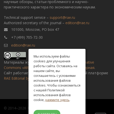
научные обзоры, статьи проблемного и научно-
практического характера по экономическим наукам.
Technical support service –
support@rae.ru
Authorized secretary of the journal –
edition@rae.ru
101000, Moscow, PO box 47
+7 (499) 705-72-30
edition@rae.ru
Мы используем файлы
cookies для улучшения
Материалы журнала доступны по
лицензии Creative
работы сайта. Оставаясь на
Commons «Attribution» («Атрибуция») 4.0 Всемирная
.
нашем сайте, вы
Сайт работает на универсальной издательской платформе
соглашаетесь с условиями
RAE Editorial System
использования файлов
cookies. Чтобы ознакомиться
с нашей Политикой
использования файлов
cookie,
нажмите здесь
.
© 2014–2026 Russian academy of natural history