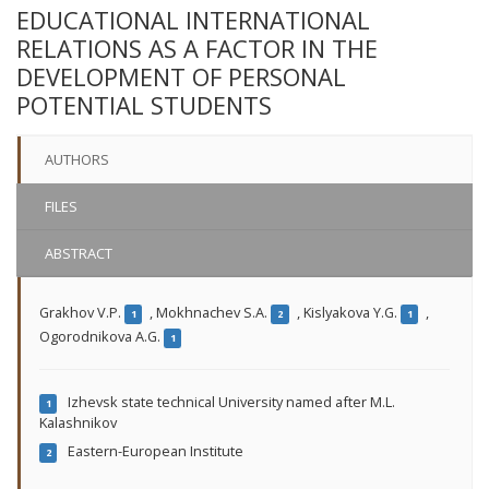
EDUCATIONAL INTERNATIONAL
RELATIONS AS A FACTOR IN THE
DEVELOPMENT OF PERSONAL
POTENTIAL STUDENTS
AUTHORS
FILES
ABSTRACT
Grakhov V.P.
,
Mokhnachev S.A.
,
Kislyakova Y.G.
,
1
2
1
Ogorodnikova A.G.
1
Izhevsk state technical University named after M.L.
1
Kalashnikov
Eastern-European Institute
2