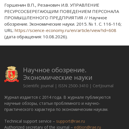
Горшенин В.П., Резанович И.В. УПРАВЛЕНИЕ
РЕСУРСОСБЕРЕГАЮЩИМ ПОВЕДЕНИЕМ ПЕРСОНАЛА
ПРОМЫШЛЕННОГО ПРЕДПРИЯТИЯ // Научное
обозрение. Экономические науки. 2015. № 1. С. 116-116;
URL:
https://science-economy.ru/en/article/view?id=608
(дата обращения: 10.08.2026).
Научное обозрение.
Экономические науки
Scientific journal | ISSN 2500-3410 | CertJournal
Журнал издается с 2014 года. В журнале публикуются
научные обзоры, статьи проблемного и научно-
практического характера по экономическим наукам.
Technical support service –
support@rae.ru
Authorized secretary of the journal –
edition@rae.ru