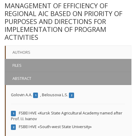
MANAGEMENT OF EFFICIENCY OF
REGIONAL AIC BASED ON PRIORITY OF
PURPOSES AND DIRECTIONS FOR
IMPLEMENTATION OF PROGRAM
ACTIVITIES
AUTHORS
FILES
ABSTRACT
Golovin A.A.
,
Belousova L.S.
1
2
FSBEI HVE «Kursk State Agricultural Academy named after
1
Prof. I.I. Ivanov
FSBEI HVE «South-west State University»
2