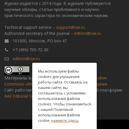
Журнал издается с 2014 года. В журнале публикуются
научные обзоры, статьи проблемного и научно-
практического характера по экономическим наукам.
Technical support service –
support@rae.ru
Authorized secretary of the journal –
edition@rae.ru
101000, Moscow, PO box 47
+7 (499) 705-72-30
edition@rae.ru
Мы используем файлы
cookies для улучшения
Материалы журнала доступны по
лицензии Creative
работы сайта. Оставаясь на
Commons «Attribution» («Атрибуция») 4.0 Всемирная
.
нашем сайте, вы
Сайт работает на универсальной издательской платформе
соглашаетесь с условиями
RAE Editorial System
использования файлов
cookies. Чтобы ознакомиться
с нашей Политикой
использования файлов
cookie,
нажмите здесь
.