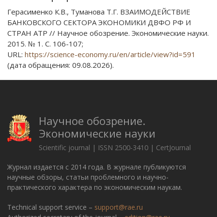
Герасименко К.В., Туманова Т.Г. ВЗАИМОДЕЙСТВИЕ
БАНКОВСКОГО СЕКТОРА ЭКОНОМИКИ ДВФО РФ И
СТРАН АТР // Научное обозрение. Экономические науки.
2015. № 1. С. 106-107;
URL:
https://science-economy.ru/en/article/view?id=591
(дата обращения: 09.08.2026).
Научное обозрение.
Экономические науки
Scientific journal | ISSN 2500-3410 | CertJournal
Журнал издается с 2014 года. В журнале публикуются
научные обзоры, статьи проблемного и научно-
практического характера по экономическим наукам.
Technical support service –
support@rae.ru