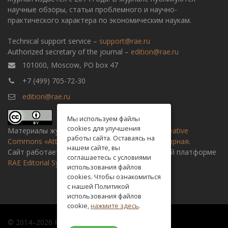
научные обзоры, статьи проблемного и научно-
практического характера по экономическим наукам.
Technical support service –
support@rae.ru
Authorized secretary of the journal –
edition@rae.ru
101000, Moscow, PO box 47
+7 (499) 705-72-30
edition@rae.ru
Мы используем файлы
cookies для улучшения
Материалы журнала доступны по
лицензии Creative
работы сайта. Оставаясь на
Commons «Attribution» («Атрибуция») 4.0 Всемирная
.
нашем сайте, вы
Сайт работает на универсальной издательской платформе
соглашаетесь с условиями
RAE Editorial System
использования файлов
cookies. Чтобы ознакомиться
с нашей Политикой
использования файлов
cookie,
нажмите здесь
.
© 2014–2026 Russian academy of natural history