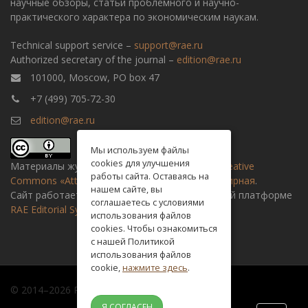
научные обзоры, статьи проблемного и научно-
практического характера по экономическим наукам.
Technical support service –
support@rae.ru
Authorized secretary of the journal –
edition@rae.ru
101000, Moscow, PO box 47
+7 (499) 705-72-30
edition@rae.ru
Мы используем файлы
cookies для улучшения
Материалы журнала доступны по
лицензии Creative
работы сайта. Оставаясь на
Commons «Attribution» («Атрибуция») 4.0 Всемирная
.
нашем сайте, вы
Сайт работает на универсальной издательской платформе
соглашаетесь с условиями
RAE Editorial System
использования файлов
cookies. Чтобы ознакомиться
с нашей Политикой
использования файлов
cookie,
нажмите здесь
.
© 2014–2026 Russian academy of natural history
Я СОГЛАСЕН