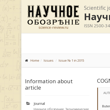
Scientific 
Науч
ISSN 2500-3
science-review.ru
Home
Issues
Issue № 1 in 2015
COGN
Information about
article
AUT
Journal
Bute
Научное обозрение. Экономические