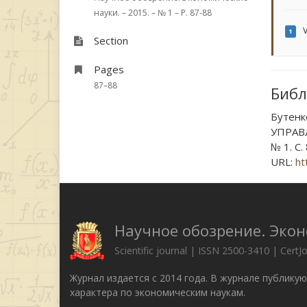
науки. – 2015. – № 1 – P. 87-88
V
1
Section
Pages
87–88
Библ
Бутенк
УПРАВЛ
№ 1. С.
URL:
ht
Научное обозрение. Эко
Scientific journal | ISSN 2500-3410 | CertJ
Журнал издается с 2014 года. В журнале публику
характера по экономическим наукам.