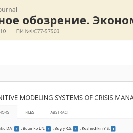
journal
ное обозрение. Эконо
410
ПИ №ФС77-57503
ITIVE MODELING SYSTEMS OF CRISIS MA
HORS
FILES
ABSTRACT
nko D.V.
,
Butenko L.N.
,
Bugry R.S.
,
Koshechkin Y.S.
1
1
1
1