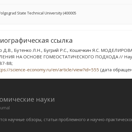
olgograd State Technical University (400005
иографическая ссылка
о Д.В., Бутенко Л.Н., Бугрий Р.С., Кошечкин Я.С. МОДЕЛ
ЕНИЯ НА ОСНОВЕ ГОМЕОСТАТИЧЕСКОГО ПОДХОДА // Научное
 87-88;
tps://science-economy.ru/en/article/view?id=555
(дата обращени
номические науки
ournal
ются научные обзоры, статьи проблемного и научно-практическо