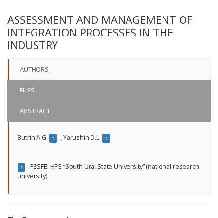
ASSESSMENT AND MANAGEMENT OF
INTEGRATION PROCESSES IN THE
INDUSTRY
AUTHORS
FILES
ABSTRACT
Butrin A.G.
,
Yarushin D.L.
1
1
FSSFEI HPE “South Ural State University” (national research
1
university)