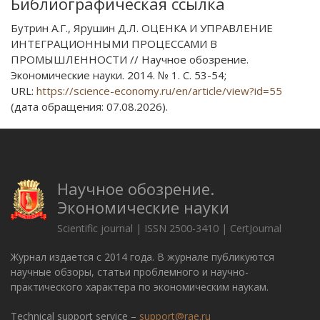
Библиографическая ссылка
Бутрин А.Г., Ярушин Д.Л. ОЦЕНКА И УПРАВЛЕНИЕ
ИНТЕГРАЦИОННЫМИ ПРОЦЕССАМИ В
ПРОМЫШЛЕННОСТИ // Научное обозрение.
Экономические науки. 2014. № 1. С. 53-54;
URL:
https://science-economy.ru/en/article/view?id=55
(дата обращения: 07.08.2026).
Научное обозрение.
Экономические науки
Scientific journal | ISSN 2500-3410 | CertJournal
Журнал издается с 2014 года. В журнале публикуются
научные обзоры, статьи проблемного и научно-
практического характера по экономическим наукам.
Technical support service –
support@rae.ru