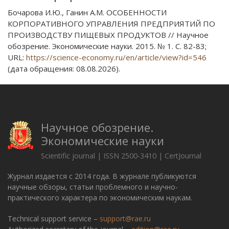
Бочарова И.Ю., Ганин А.М. ОСОБЕННОСТИ
КОРПОРАТИВНОГО УПРАВЛЕНИЯ ПРЕДПРИЯТИЙ ПО
ПРОИЗВОДСТВУ ПИЩЕВЫХ ПРОДУКТОВ // Научное
обозрение. Экономические науки. 2015. № 1. С. 82-83;
URL:
https://science-economy.ru/en/article/view?id=546
(дата обращения: 08.08.2026).
Научное обозрение.
Экономические науки
Scientific journal | ISSN 2500-3410 | CertJournal
Журнал издается с 2014 года. В журнале публикуются
научные обзоры, статьи проблемного и научно-
практического характера по экономическим наукам.
Technical support service –
support@rae.ru