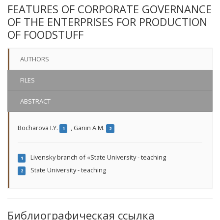
FEATURES OF CORPORATE GOVERNANCE
OF THE ENTERPRISES FOR PRODUCTION
OF FOODSTUFF
AUTHORS
FILES
ABSTRACT
Bocharova I.Y.
,
Ganin A.M.
1
2
Livensky branch of «State University - teaching
1
State University - teaching
2
Библиографическая ссылка