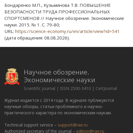
Бондаренко М.П., Кузьминова Т.В. ПОВЫШЕНИЕ
БЕЗОПАСНОСТИ ТРУДА ПРОФЕССИОНАЛЬНЫХ
СПОРТСМЕНОВ // Научное обозрение. Экономические
науки. 2015. № 1. С. 79-80;
URL:
https://science-economy.ru/en/article/view?id=541
(дата обращения: 08.08.2026).
Научное обозрение.
Экономические науки
Scientific journal | ISSN 2500-3410 | CertJournal
Журнал издается с 2014 года. В журнале публикуются
научные обзоры, статьи проблемного и научно-
практического характера по экономическим наукам.
Technical support service –
support@rae.ru
Authorized secretary of the journal –
edition@rae.ru