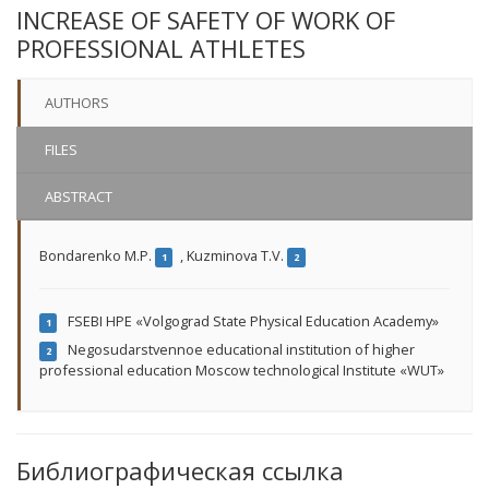
INCREASE OF SAFETY OF WORK OF
PROFESSIONAL ATHLETES
AUTHORS
FILES
ABSTRACT
Bondarenko M.P.
,
Kuzminova T.V.
1
2
FSEBI HPE «Volgograd State Physical Education Academy»
1
Negosudarstvennoe educational institution of higher
2
professional education Moscow technological Institute «WUT»
Библиографическая ссылка