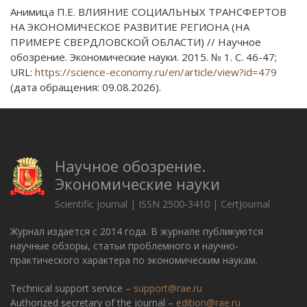
Анимица П.Е. ВЛИЯНИЕ СОЦИАЛЬНЫХ ТРАНСФЕРТОВ
НА ЭКОНОМИЧЕСКОЕ РАЗВИТИЕ РЕГИОНА (НА
ПРИМЕРЕ СВЕРДЛОВСКОЙ ОБЛАСТИ) // Научное
обозрение. Экономические науки. 2015. № 1. С. 46-47;
URL:
https://science-economy.ru/en/article/view?id=479
(дата обращения: 09.08.2026).
Научное обозрение.
Экономические науки
Scientific journal | ISSN 2500-3410 | CertJournal
Журнал издается с 2014 года. В журнале публикуются
научные обзоры, статьи проблемного и научно-
практического характера по экономическим наукам.
Technical support service –
support@rae.ru
Authorized secretary of the journal –
edition@rae.ru